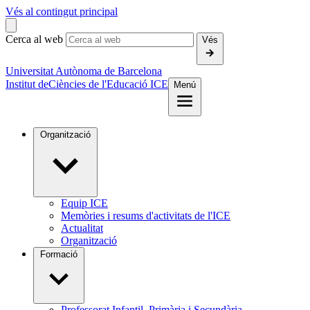
Vés al contingut principal
Cerca al web
Vés
Universitat Autònoma de Barcelona
Institut de
Ciències de l'Educació ICE
Menú
Organització
Equip ICE
Memòries i resums d'activitats de l'ICE
Actualitat
Organització
Formació
Professorat Infantil, Primària i Secundària