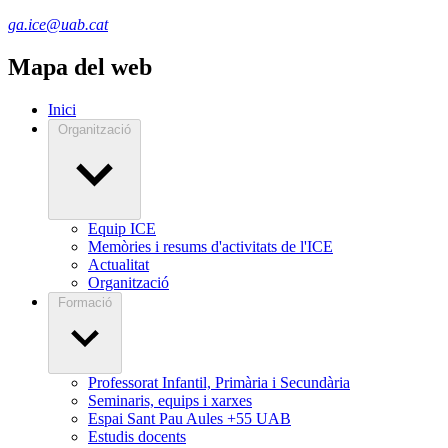
ga.ice@uab.cat
Mapa del web
Inici
Organització
Equip ICE
Memòries i resums d'activitats de l'ICE
Actualitat
Organització
Formació
Professorat Infantil, Primària i Secundària
Seminaris, equips i xarxes
Espai Sant Pau Aules +55 UAB
Estudis docents