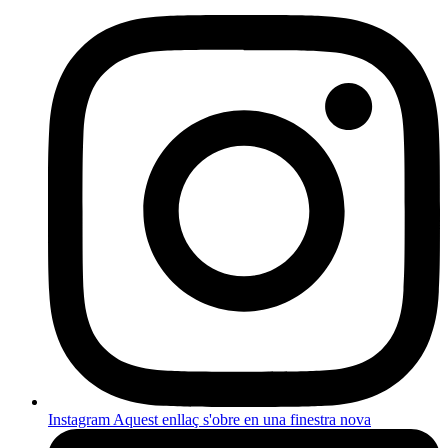
Instagram
Aquest enllaç s'obre en una finestra nova