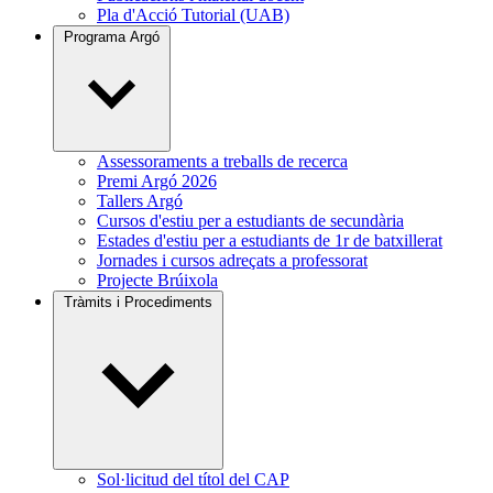
Pla d'Acció Tutorial (UAB)
Programa Argó
Assessoraments a treballs de recerca
Premi Argó 2026
Tallers Argó
Cursos d'estiu per a estudiants de secundària
Estades d'estiu per a estudiants de 1r de batxillerat
Jornades i cursos adreçats a professorat
Projecte Brúixola
Tràmits i Procediments
Sol·licitud del títol del CAP