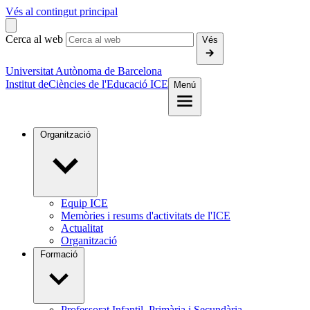
Vés al contingut principal
Cerca al web
Vés
Universitat Autònoma de Barcelona
Institut de
Ciències de l'Educació ICE
Menú
Organització
Equip ICE
Memòries i resums d'activitats de l'ICE
Actualitat
Organització
Formació
Professorat Infantil, Primària i Secundària