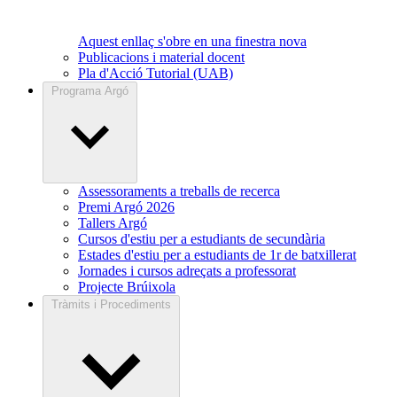
Aquest enllaç s'obre en una finestra nova
Publicacions i material docent
Pla d'Acció Tutorial (UAB)
Programa Argó
Assessoraments a treballs de recerca
Premi Argó 2026
Tallers Argó
Cursos d'estiu per a estudiants de secundària
Estades d'estiu per a estudiants de 1r de batxillerat
Jornades i cursos adreçats a professorat
Projecte Brúixola
Tràmits i Procediments