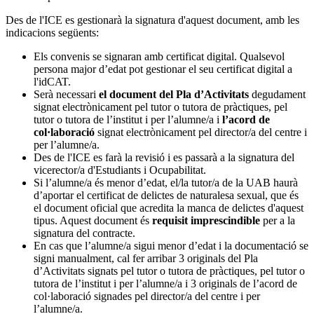
Des de l'ICE es gestionarà la signatura d'aquest document, amb les
indicacions següents:
Els convenis se signaran amb certificat digital. Qualsevol
persona major d’edat pot gestionar el seu certificat digital a
l'idCAT.
Serà necessari
el document del Pla d’Activitats
degudament
signat electrònicament pel tutor o tutora de pràctiques, pel
tutor o tutora de l’institut i per l’alumne/a i
l’acord de
col·laboració
signat electrònicament pel director/a del centre i
per l’alumne/a.
Des de l'ICE es farà la revisió i es passarà a la signatura del
vicerector/a d'Estudiants i Ocupabilitat.
Si l’alumne/a és menor d’edat, el/la tutor/a de la UAB haurà
d’aportar el certificat de delictes de naturalesa sexual, que és
el document oficial que acredita la manca de delictes d'aquest
tipus. Aquest document és
requisit imprescindible
per a la
signatura del contracte.
En cas que l’alumne/a sigui menor d’edat i la documentació se
signi manualment, cal fer arribar 3 originals del Pla
d’Activitats signats pel tutor o tutora de pràctiques, pel tutor o
tutora de l’institut i per l’alumne/a i 3 originals de l’acord de
col·laboració signades pel director/a del centre i per
l’alumne/a.