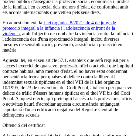
poders públics d’assegurar la protecció social, econòmica i jurídica
de la família, i en especial dels menors d’edat, de conformitat amb
els acords internacionals que vetllen pels seus drets.
En aquest context, la
Llei orgànica 8/2021, de 4 de juny, de
protecció integral a la infància i l'adolescència enfront de la
violència
, amb l'objectiu de combatre la violència contra la infància i
l'adolescència des d'una aproximació integral, inclou diverses
mesures de sensibilització, prevenció, assistència i protecció en
matèria.
Aquesta llei, en el seu article 57.1, estableix que serà requisit per a
l'accés i exercici de qualsevol professió, ofici o activitat que impliqui
contacte habitual amb menors d'edat, el no haver estat condemnat
per sentència ferma per qualsevol delicte contra la llibertat i
indemnitat sexuals tipificats en el títol VIII de la Llei orgànica
10/1995, de 23 de novembre, del Codi Penal, així com per qualsevol
delicte de tràfic d'éssers humans tipificat en el títol VII bis del Codi
Penal. A aquest efecte, qui pretengui l'accés a tals professions, oficis
o activitats haurà d'acreditar aquesta circumstància mitjançant
l'aportació d'una certificació negativa del Registre Central de
delinqüents sexuals.
Obtenció del certificat
A la web de la Generalitat de Catalunya podeu trobar informació