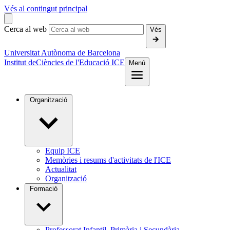
Vés al contingut principal
Cerca al web
Vés
Universitat Autònoma de Barcelona
Institut de
Ciències de l'Educació ICE
Menú
Organització
Equip ICE
Memòries i resums d'activitats de l'ICE
Actualitat
Organització
Formació
Professorat Infantil, Primària i Secundària