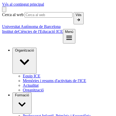
Vés al contingut principal
Cerca al web
Vés
Universitat Autònoma de Barcelona
Institut de
Ciències de l'Educació ICE
Menú
Organització
Equip ICE
Memòries i resums d'activitats de l'ICE
Actualitat
Organització
Formació
Professorat Infantil, Primària i Secundària