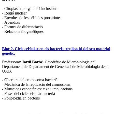
- Citoplasma, orgànuls i inclusions
- Regió nuclear
- Envoltes de les cèl·lules procariotes
- Apèndixs
- Formes de diferenciació
- Relacions filogenètiques
Bloc 2. Cicle cel·lular en els bacteris: replicació del seu material
genètic.
Professorat:
Jordi Barbé.
Catedràtic de Microbiologia del
Departament de Departament de Genètica i de Microbiologia de la
UAB.
- Obertura del cromosoma bacterià
- Mecànica de la replicació del cromosoma
- Mutacions espontànies: taxa i implicacions
- Fases del cicle cel·lular bacterià
- Poliploïdia en bacteris