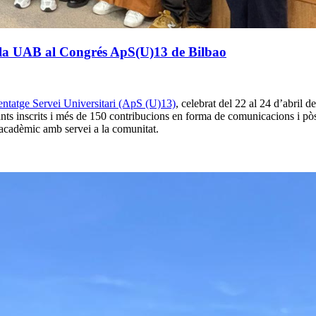
e la UAB al Congrés ApS(U)13 de Bilbao
ntatge Servei Universitari (ApS (U)13)
, celebrat del 22 al 24 d’abril 
ts inscrits i més de 150 contribucions en forma de comunicacions i pòste
acadèmic amb servei a la comunitat.