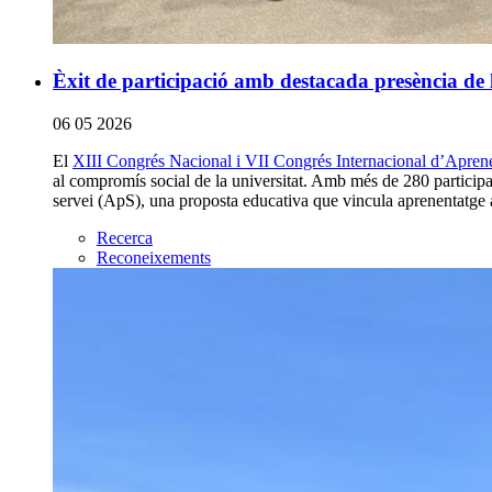
Èxit de participació amb destacada presència d
06 05 2026
El
XIII Congrés Nacional i VII Congrés Internacional d’Aprene
al compromís social de la universitat. Amb més de 280 participan
servei (ApS), una proposta educativa que vincula aprenentatge 
Recerca
Reconeixements