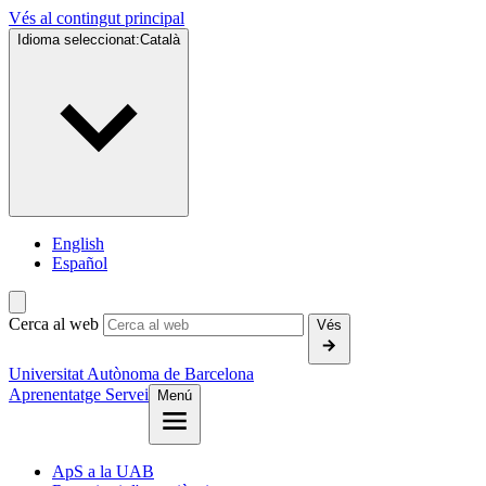
Vés al contingut principal
Idioma seleccionat:
Català
English
Español
Cerca al web
Vés
Universitat Autònoma de Barcelona
Aprenentatge Servei
Menú
ApS a la UAB