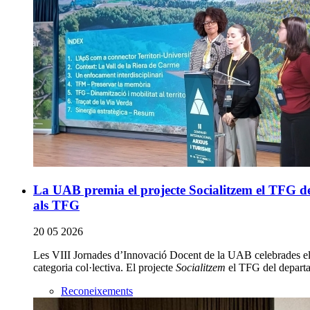
La UAB premia el projecte Socialitzem el TFG del
als TFG
20 05 2026
Les VIII Jornades d’Innovació Docent de la UAB celebrades els
categoria col·lectiva. El projecte
Socialitzem
el TFG del departam
Reconeixements