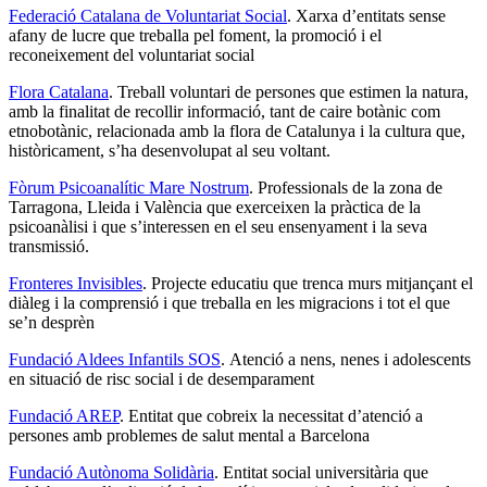
Federació Catalana de Voluntariat Social
. Xarxa d’entitats sense
afany de lucre que treballa pel foment, la promoció i el
reconeixement del voluntariat social
Flora Catalana
. Treball voluntari de persones que estimen la natura,
amb la finalitat de recollir informació, tant de caire botànic com
etnobotànic, relacionada amb la flora de Catalunya i la cultura que,
històricament, s’ha desenvolupat al seu voltant.
Fòrum Psicoanalític Mare Nostrum
. Professionals de la zona de
Tarragona, Lleida i València que exerceixen la pràctica de la
psicoanàlisi i que s’interessen en el seu ensenyament i la seva
transmissió.
Fronteres Invisibles
. Projecte educatiu que trenca murs mitjançant el
diàleg i la comprensió i que treballa en les migracions i tot el que
se’n desprèn
Fundació Aldees Infantils SOS
. Atenció a nens, nenes i adolescents
en situació de risc social i de desemparament
Fundació AREP
. Entitat que cobreix la necessitat d’atenció a
persones amb problemes de salut mental a Barcelona
Fundació Autònoma Solidària
. Entitat social universitària que