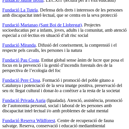
Fundació Jaume Bofill
. LECXIT (lectura per a l’èxit educatiu)
Fundació La Tutela
. Defensa dels drets i interessos de les persones
amb discapacitat intel·lectual, que se centra en la seva protecció
Fundació Marianao (Sant Boi de Llobregat)
. Projectes
socioeducatius per a infants, joves, adults i la comunitat, amb atenció
especial a col·lectius en situació d’alt risc social
Fundació Miranda
. Difusió del coneixement, la comprensió i el
respecte pels cavalls, les persones i la natura
Fundació Pau Costa
. Entitat global sense ànim de lucre que posa el
focus en la prevenció i la gestió d’incendis forestals des de la
perspectiva de l’ecologia del foc
Fundació Pere Closa
. Formació i promoció del poble gitano a
Catalunya i potenciació de la seva imatge positiva, preservació del
seu ric llegat cultural i donar-lo a conèixer a la resta de la societat
Fundació Privada Auria
(Igualada). Atenció, assistència, promoció
de l’autonomia personal, social i laboral de les persones amb
discapacitat intel·lectual i/o amb problemes de salut mental
Fundació Reserva Wildforest
. Centre de recuperació de fauna
salvatge. Reserva, conservació i educació mediambiental