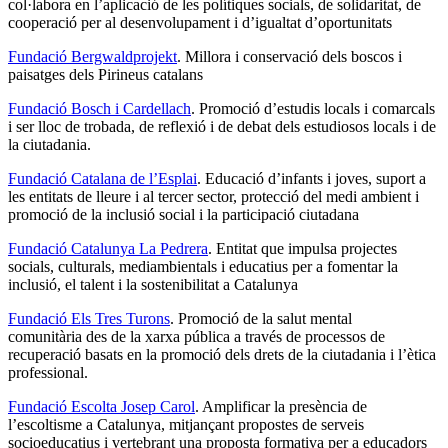
col·labora en l’aplicació de les polítiques socials, de solidaritat, de
cooperació per al desenvolupament i d’igualtat d’oportunitats
Fundació Bergwaldprojekt
. Millora i conservació dels boscos i
paisatges dels Pirineus catalans
Fundació Bosch i Cardellach
. Promoció d’estudis locals i comarcals
i ser lloc de trobada, de reflexió i de debat dels estudiosos locals i de
la ciutadania.
Fundació Catalana de l’Esplai
. Educació d’infants i joves, suport a
les entitats de lleure i al tercer sector, protecció del medi ambient i
promoció de la inclusió social i la participació ciutadana
Fundació Catalunya La Pedrera
. Entitat que impulsa projectes
socials, culturals, mediambientals i educatius per a fomentar la
inclusió, el talent i la sostenibilitat a Catalunya
Fundació Els Tres Turons
. Promoció de la salut mental
comunitària des de la xarxa pública a través de processos de
recuperació basats en la promoció dels drets de la ciutadania i l’ètica
professional.
Fundació Escolta Josep Carol
. Amplificar la presència de
l’escoltisme a Catalunya, mitjançant propostes de serveis
socioeducatius i vertebrant una proposta formativa per a educadors