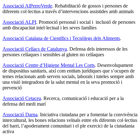
Associació AlPerroVerde
. Rehabilitació de gossos i persones de
diferents col·lectius a través d’intervencions assistides amb animals
Associació ALPI
. Promoció personal i social i inclusió de persones
amb discapacitat intel·lectual i les seves famílies
Associació Catalana de Científics i Tecnòlegs dels Aliments
.
Associació Celíacs de Catalunya
. Defensa dels interessos de les
persones celíaques i sensibles al gluten no celíaques
Associació Centre d’Higiene Mental Les Corts
. Desenvolupament
de dispositius sanitaris, així com entitats jurídiques que s’ocupen de
temes relacionats amb serveis socials, laborals i tuteles sempre amb
una visió integradora de la salut mental en la seva promoció i
prevenció
Associació Cetacea
. Recerca, comunicació i educació per a la
defensa del medi marí
Associació Darna
. Iniciativa ciutadana per a fomentar la convivència
intercultural, les bones relacions veïnals entre els diferents col·lectius
del barri, l’apoderament comunitari i el ple exercici de la ciutadania
activa