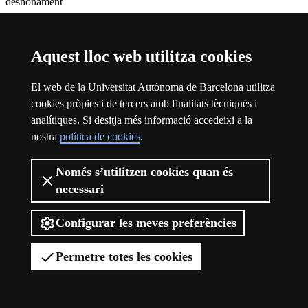
desnonament
Parc del Garraf, Olèrdola i Foix (Diputació de Barcelona)
Parc Natural dels Aiguamolls de l'Empordà
Aquest lloc web utilitza cookies
Parc Natural del Delta de l’Ebre
El web de la Universitat Autònoma de Barcelona utilitza
Parc Natural de la Serra de Collserola
cookies pròpies i de tercers amb finalitats tècniques i
Parc de les Olors
analítiques. Si desitja més informació accedeixi a la
nostra
política de cookies
.
Parc Salut Hospital del Mar
Parc de la Sèquia (Manresa)
Només s’utilitzen cookies quan és
necessari
Plataforma Cel Net
. Plataforma formada per persones dels pobles
veïns del complex petroquímic de la vall del Francolí, al Camp de
Tarragona
Configurar les meves preferències
Plataforma d’Entitats de Roquetes (Centre Ton i Guida)
. Centre
cultural del barri de Roquetes, creat per a col·laborar en la
Permetre totes les cookies
transformació de l’entorn i per a millorar, amb la participació i la
cultura, la qualitat de vida dels ciutadans
R