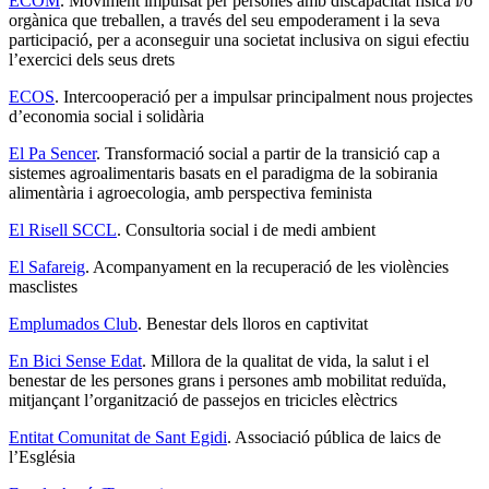
ECOM
. Moviment impulsat per persones amb discapacitat física i/o
orgànica que treballen, a través del seu empoderament i la seva
participació, per a aconseguir una societat inclusiva on sigui efectiu
l’exercici dels seus drets
ECOS
. Intercooperació per a impulsar principalment nous projectes
d’economia social i solidària
El Pa Sencer
. Transformació social a partir de la transició cap a
sistemes agroalimentaris basats en el paradigma de la sobirania
alimentària i agroecologia, amb perspectiva feminista
El Risell SCCL
. Consultoria social i de medi ambient
El Safareig
. Acompanyament en la recuperació de les violències
masclistes
Emplumados Club
. Benestar dels lloros en captivitat
En Bici Sense Edat
. Millora de la qualitat de vida, la salut i el
benestar de les persones grans i persones amb mobilitat reduïda,
mitjançant l’organització de passejos en tricicles elèctrics
Entitat Comunitat de Sant Egidi
. Associació pública de laics de
l’Església