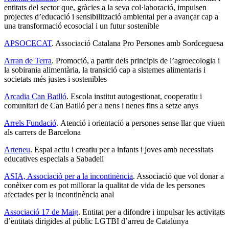
entitats del sector que, gràcies a la seva col·laboració, impulsen
projectes d’educació i sensibilització ambiental per a avançar cap a
una transformació ecosocial i un futur sostenible
APSOCECAT
. Associació Catalana Pro Persones amb Sordceguesa
Arran de Terra
. Promoció, a partir dels principis de l’agroecologia i
la sobirania alimentària, la transició cap a sistemes alimentaris i
societats més justes i sostenibles
Arcadia Can Batlló
. Escola institut autogestionat, cooperatiu i
comunitari de Can Batlló per a nens i nenes fins a setze anys
Arrels Fundació
. Atenció i orientació a persones sense llar que viuen
als carrers de Barcelona
Arteneu
. Espai actiu i creatiu per a infants i joves amb necessitats
educatives especials a Sabadell
ASIA, Associació per a la incontinència
. Associació que vol donar a
conèixer com es pot millorar la qualitat de vida de les persones
afectades per la incontinència anal
Associació 17 de Maig
. Entitat per a difondre i impulsar les activitats
d’entitats dirigides al públic LGTBI d’arreu de Catalunya