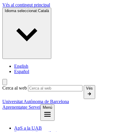
Vés al contingut principal
Idioma seleccionat:
Català
English
Español
Cerca al web
Vés
Universitat Autònoma de Barcelona
Aprenentatge Servei
Menú
ApS a la UAB