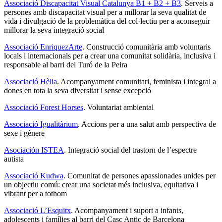
Associació Discapacitat Visual Catalunya B1 + B2 + B3
. Serveis a
persones amb discapacitat visual per a millorar la seva qualitat de
vida i divulgació de la problemàtica del col·lectiu per a aconseguir
millorar la seva integració social
Associació EnriquezArte
. Construcció comunitària amb voluntaris
locals i internacionals per a crear una comunitat solidària, inclusiva i
responsable al barri del Turó de la Peira
Associació Hèlia
. Acompanyament comunitari, feminista i integral a
dones en tota la seva diversitat i sense excepció
Associació Forest Horses
. Voluntariat ambiental
Associació Igualitàrium
. Accions per a una salut amb perspectiva de
sexe i gènere
Asociación ISTEA
. Integració social del trastorn de l’espectre
autista
Associació Kudwa
. Comunitat de persones apassionades unides per
un objectiu comú: crear una societat més inclusiva, equitativa i
vibrant per a tothom
Associació L’Esquitx
. Acompanyament i suport a infants,
adolescents i famílies al barri del Casc Antic de Barcelona