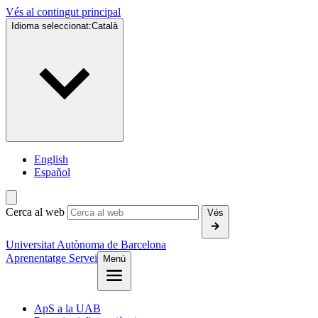
Vés al contingut principal
Idioma seleccionat:
Català
English
Español
Cerca al web
Vés
Universitat Autònoma de Barcelona
Aprenentatge Servei
Menú
ApS a la UAB