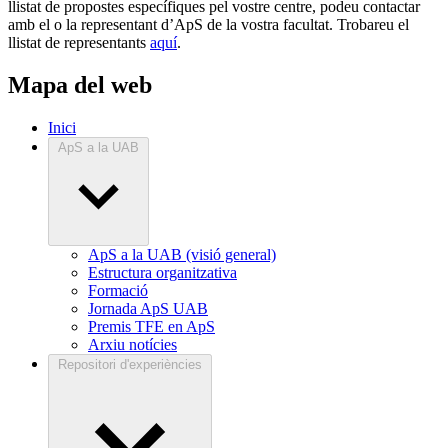
llistat de propostes específiques pel vostre centre, podeu contactar
amb el o la representant d’ApS de la vostra facultat. Trobareu el
llistat de representants
aquí
.
Mapa del web
Inici
ApS a la UAB
ApS a la UAB (visió general)
Estructura organitzativa
Formació
Jornada ApS UAB
Premis TFE en ApS
Arxiu notícies
Repositori d'experiències