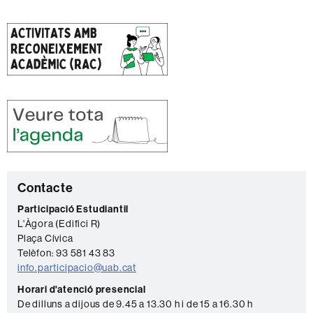
C
Contacte
o
Participació Estudiantil
L'Àgora (Edifici R)
n
Plaça Cívica
t
Telèfon: 93 581 43 83
a
info.participacio@uab.cat
c
Horari d'atenció presencial
De dilluns a dijous de 9.45 a 13.30 h i de 15 a 16.30 h
t