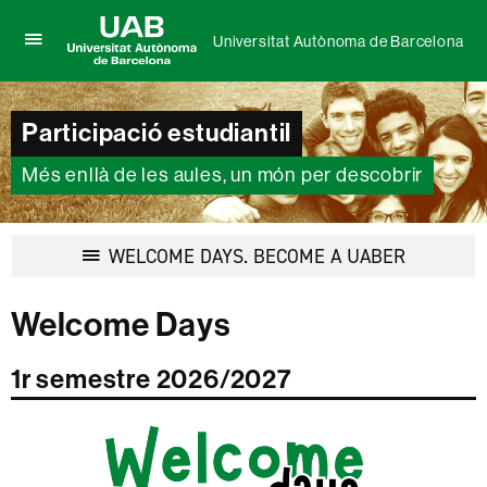
Universitat Autònoma de Barcelona
Prem
UAB
per
Universitat
desplegar
Autònoma
el
Participació estudiantil
de
menú
Barcelona
de
Més enllà de les aules, un món per descobrir
Universitat
Autònoma
de
Barcelona
Desplegar
WELCOME DAYS. BECOME A UABER
la
navegació
Welcome Days
1r semestre 2026/2027