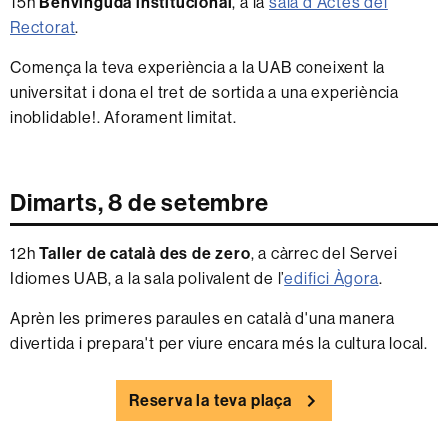
15h
Benvinguda institucional
, a la
sala d'Actes del
Rectorat
.
Comença la teva experiència a la UAB coneixent la
universitat i dona el tret de sortida a una experiència
inoblidable!. Aforament limitat.
Dimarts, 8 de setembre
12h
Taller de català des de zero
, a càrrec del Servei
Idiomes UAB, a la sala polivalent de l’
edifici Àgora
.
Aprèn les primeres paraules en català d'una manera
divertida i prepara't per viure encara més la cultura local.
Reserva la teva plaça