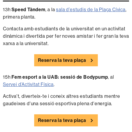
13h
Speed Tàndem
, a la
sala d’estudis de la Plaça Cívica
,
primera planta.
Contacta amb estudiants de la universitat en un activitat
dinàmica i divertida per fer noves amistar i fer gran la teva
xarxa a la universitat.
Reserva la teva plaça
15h
Fem esport a la UAB: sessió de Bodypump
, al
Servei d’Activitat Física
.
Activa't, diverteix-te i coneix altres estudiants mentre
gaudeixes d'una sessió esportiva plena d'energia.
Reserva la teva plaça