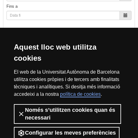
Fins a
Cerca
Aquest lloc web utilitza
cookies
Reconeixement internacional de l'excel·lència
El web de la Universitat Autònoma de Barcelona
HR
utilitza cookies pròpies i de tercers amb finalitats
tècniques i analítiques. Si desitja més informació
accedeixi a la nostra
política de cookies
.
Excell
Només s’utilitzen cookies quan és
Inici
Sobre el web
Accessibilitat web
Avís Legal
Política de
privacitat
Protecció de dades
necessari
La Fundació Autònoma Solidària té com a missió el contribuir a la
construcció d’una universitat més solidària i més compromesa amb la
Configurar les meves preferències
realitat social, mitjançant la promoció de la participació voluntària de la