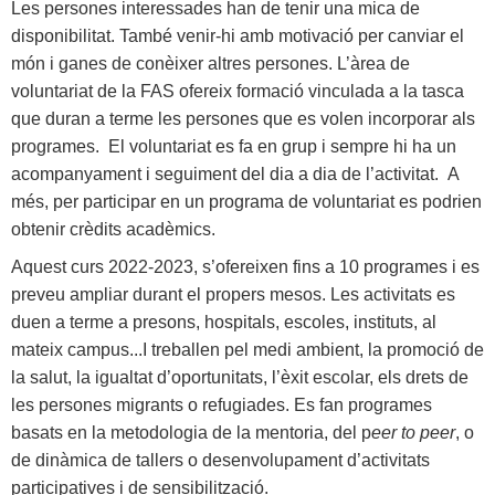
Les persones interessades han de tenir una mica de
disponibilitat. També venir-hi amb motivació per canviar el
món i ganes de conèixer altres persones. L’àrea de
voluntariat de la FAS ofereix formació vinculada a la tasca
que duran a terme les persones que es volen incorporar als
programes. El voluntariat es fa en grup i sempre hi ha un
acompanyament i seguiment del dia a dia de l’activitat. A
més, per participar en un programa de voluntariat es podrien
obtenir crèdits acadèmics.
Aquest curs 2022-2023, s’ofereixen fins a 10 programes i es
preveu ampliar durant el propers mesos. Les activitats es
duen a terme a presons, hospitals, escoles, instituts, al
mateix campus...I treballen pel medi ambient, la promoció de
la salut, la igualtat d’oportunitats, l’èxit escolar, els drets de
les persones migrants o refugiades. Es fan programes
basats en la metodologia de la mentoria, del p
eer to peer
, o
de dinàmica de tallers o desenvolupament d’activitats
participatives i de sensibilització.