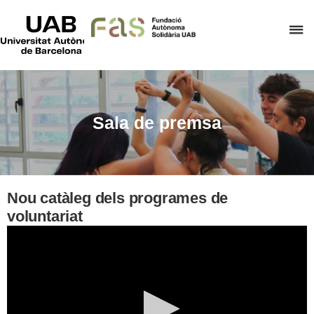
UAB
Universitat
P
Autònoma
de
p
Barcelona
d
el
m
Sala de premsa
d
F
A
S
Nou catàleg dels programes de
voluntariat