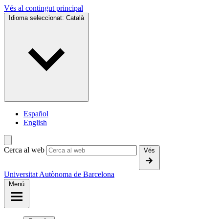
Vés al contingut principal
Idioma seleccionat:
Català
Español
English
Cerca al web
Vés
Universitat Autònoma de Barcelona
Menú