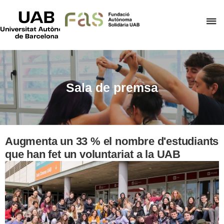
UAB
Universitat
P
Autònoma
de
p
Barcelona
d
el
m
Sala de premsa
d
F
A
S
Augmenta un 33 % el nombre d'estudiants
que han fet un voluntariat a la UAB