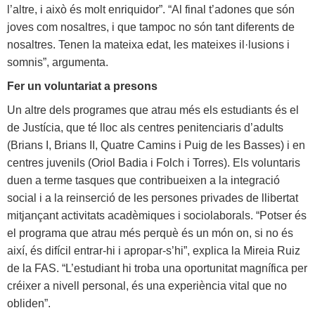
l’altre, i això és molt enriquidor”. “Al final t’adones que són
joves com nosaltres, i que tampoc no són tant diferents de
nosaltres. Tenen la mateixa edat, les mateixes il·lusions i
somnis”, argumenta.
Fer un voluntariat a presons
Un altre dels programes que atrau més els estudiants és el
de Justícia, que té lloc als centres penitenciaris d’adults
(Brians I, Brians II, Quatre Camins i Puig de les Basses) i en
centres juvenils (Oriol Badia i Folch i Torres). Els voluntaris
duen a terme tasques que contribueixen a la integració
social i a la reinserció de les persones privades de llibertat
mitjançant activitats acadèmiques i sociolaborals. “Potser és
el programa que atrau més perquè és un món on, si no és
així, és difícil entrar-hi i apropar-s’hi”, explica la Mireia Ruiz
de la FAS. “L’estudiant hi troba una oportunitat magnífica per
créixer a nivell personal, és una experiència vital que no
obliden”.