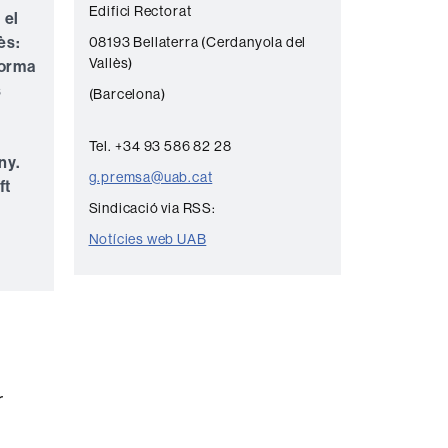
Edifici Rectorat
n
 el
ès:
08193 Bellaterra (Cerdanyola del
t
Vallès)
forma
a
s
(Barcelona)
c
t
Tel. +34 93 586 82 28
ny.
e
g.premsa@uab.cat
ft
Sindicació via RSS:
Notícies web UAB
r