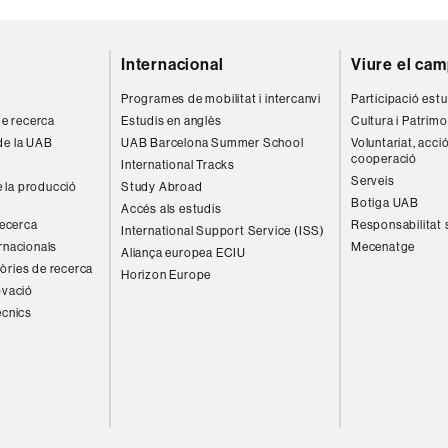
Internacional
Viure el ca
Programes de mobilitat i intercanvi
Participació estu
 de recerca
Estudis en anglès
Cultura i Patrimo
de la UAB
UAB Barcelona Summer School
Voluntariat, acció
cooperació
International Tracks
Serveis
 la producció
Study Abroad
Botiga UAB
Accés als estudis
recerca
Responsabilitat 
International Support Service (ISS)
rnacionals
Mecenatge
Aliança europea ECIU
òries de recerca
Horizon Europe
ovació
ècnics