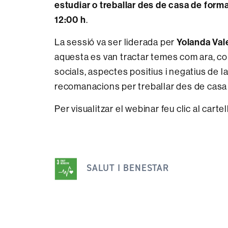
estudiar o treballar des de casa de form
12:00 h
.
La sessió va ser liderada per
Yolanda Val
aquesta es van tractar temes com ara, co
socials, aspectes positius i negatius de la
recomanacions per treballar des de casa
Per visualitzar el webinar feu clic al cartell
Aquesta
notícia
SALUT I BENESTAR
s'emmarca
dins
dels
següents