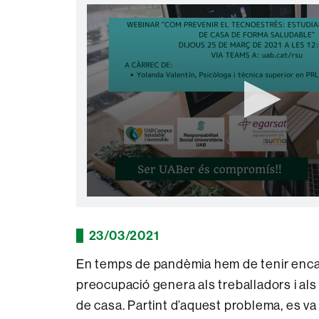
0
seconds
of
23/03/2021
0
seconds
Volume
90%
En temps de pandèmia hem de tenir encar
preocupació genera als treballadors i als 
de casa. Partint d’aquest problema, es va