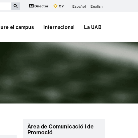
Directori
CV
Español
English
iure el campus
Internacional
La UAB
C
Àrea de Comunicació i de
Promoció
o