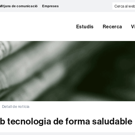
Cerca
Mitjans de comunicació
Empreses
al
web
Estudis
Recerca
V
Detall de notícia
b tecnologia de forma saludable