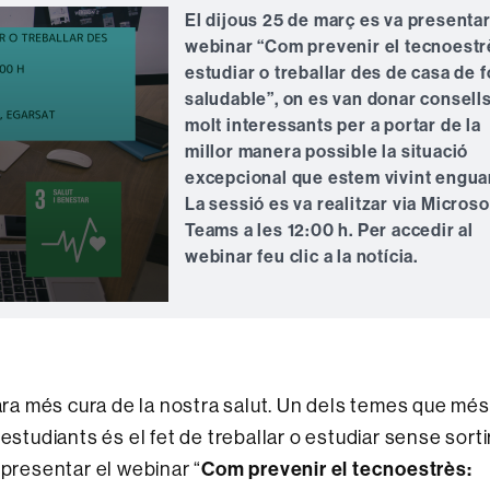
El
dijous 25 de març
es va
presentar
webinar
“Com prevenir el tecnoestr
estudiar o treballar des de casa de 
saludable”,
on es van donar consell
molt interessants per a portar de la
millor manera possible la situació
excepcional que estem vivint engua
La sessió es va realitzar via Microso
Teams a les
12:00 h
. Per accedir al
webinar feu clic a la notícia.
a més cura de la nostra salut. Un dels temes que més
estudiants és el fet de treballar o estudiar sense sorti
 presentar el webinar “
Com prevenir el tecnoestrès: