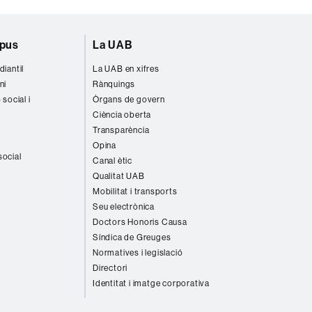
mpus
La UAB
diantil
La UAB en xifres
ni
Rànquings
 social i
Òrgans de govern
Ciència oberta
Transparència
Opina
social
Canal ètic
Qualitat UAB
Mobilitat i transports
Seu electrònica
Doctors Honoris Causa
Síndica de Greuges
Normatives i legislació
Directori
Identitat i imatge corporativa