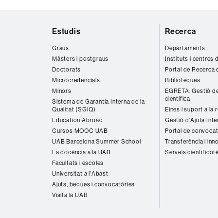
ODS
Mapa
Estudis
Recerca
web
Graus
Departaments
Màsters i postgraus
Instituts i centres
Doctorats
Portal de Recerca 
Microcredencials
Biblioteques
Mínors
EGRETA: Gestió de
científica
Sistema de Garantia Interna de la
Qualitat (SGIQ)
Eines i suport a la 
Education Abroad
Gestió d'Ajuts Inte
Cursos MOOC UAB
Portal de convocat
UAB Barcelona Summer School
Transferència i inn
La docència a la UAB
Serveis cientificot
Facultats i escoles
Universitat a l'Abast
Ajuts, beques i convocatòries
Visita la UAB