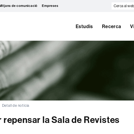
Cerca
Mitjans de comunicació
Empreses
al
web
Estudis
Recerca
V
Detall de notícia
r repensar la Sala de Revistes