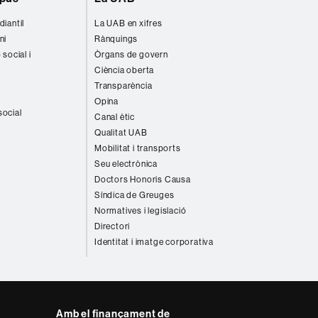
diantil
La UAB en xifres
ni
Rànquings
 social i
Òrgans de govern
Ciència oberta
Transparència
Opina
social
Canal ètic
Qualitat UAB
Mobilitat i transports
Seu electrònica
Doctors Honoris Causa
Síndica de Greuges
Normatives i legislació
Directori
Identitat i imatge corporativa
Amb el finançament de