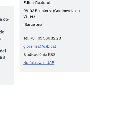
Edifici Rectorat
n
08193 Bellaterra (Cerdanyola del
t
Vallès)
e co-
a
(Barcelona)
c
 de
t
a
Tel. +34 93 586 82 28
e
n
g.premsa@uab.cat
 del
Sindicació via RSS:
a a
Notícies web UAB