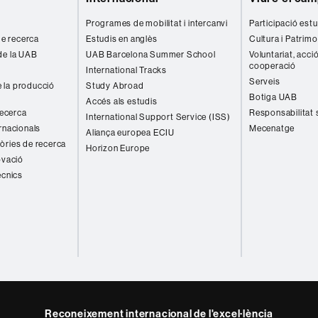
Programes de mobilitat i intercanvi
Participació estu
 de recerca
Estudis en anglès
Cultura i Patrimo
de la UAB
UAB Barcelona Summer School
Voluntariat, acció
cooperació
International Tracks
Serveis
 la producció
Study Abroad
Botiga UAB
Accés als estudis
recerca
Responsabilitat 
International Support Service (ISS)
rnacionals
Mecenatge
Aliança europea ECIU
òries de recerca
Horizon Europe
ovació
ècnics
Reconeixement internacional de l'excel·lència