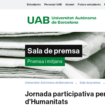
Estudiants
Personal UAB
Alumni
Futurs estudiants
U
A
B
Sala de premsa
Premsa i mitjans
Universitat Autònoma de Barcelona
Sala de premsa
Jornada participativa pe
d'Humanitats