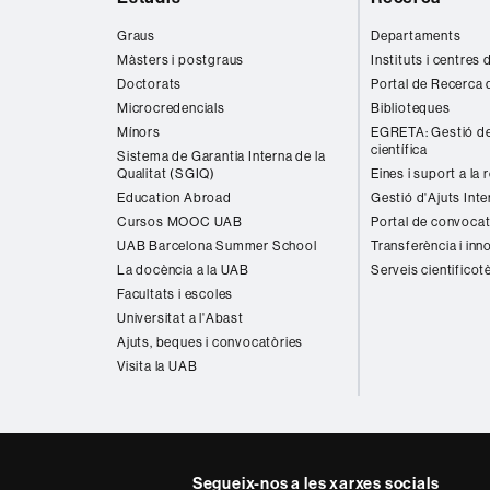
web
Graus
Departaments
Màsters i postgraus
Instituts i centres
Doctorats
Portal de Recerca 
Microcredencials
Biblioteques
Mínors
EGRETA: Gestió de
científica
Sistema de Garantia Interna de la
Qualitat (SGIQ)
Eines i suport a la 
Education Abroad
Gestió d'Ajuts Inte
Cursos MOOC UAB
Portal de convocat
UAB Barcelona Summer School
Transferència i inn
La docència a la UAB
Serveis cientificot
Facultats i escoles
Universitat a l'Abast
Ajuts, beques i convocatòries
Visita la UAB
Segueix-nos a les xarxes socials