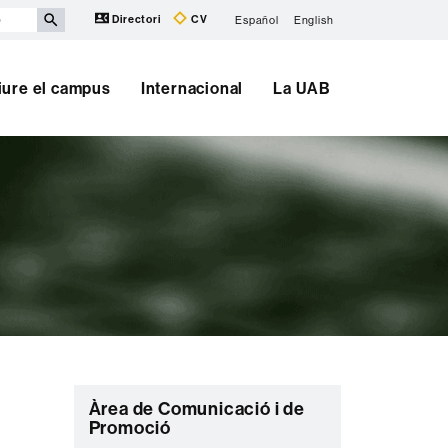
Directori
CV
Español
English
iure el campus
Internacional
La UAB
C
Àrea de Comunicació i de
Promoció
o