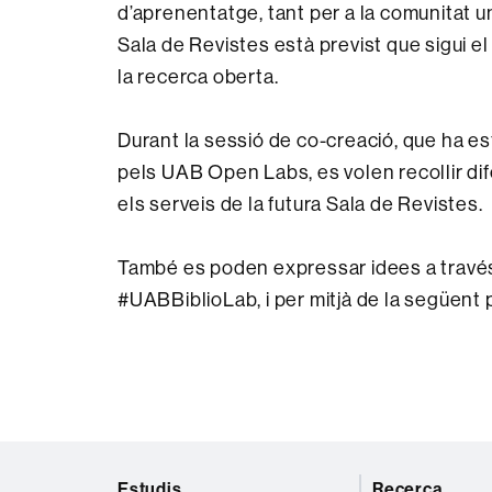
d’aprenentatge, tant per a la comunitat un
Sala de Revistes està previst que sigui el
la recerca oberta.
Durant la sessió de co-creació, que ha es
pels UAB Open Labs, es volen recollir dife
els serveis de la futura Sala de Revistes.
També es poden expressar idees a través d
#UABBiblioLab, i per mitjà de la següent 
Mapa
Estudis
Recerca