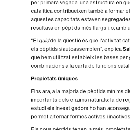
per primera vegada, una estructura en qu
catalítica contribueixen també a formar e
aquestes capacitats estaven segregades e
resultava en pèptids més llargs i, o, amb u
“El
quid
de la qüestió és que l'activitat c
els pèptids s'autoassemblen”, explica
Sa
que hem utilitzat estableix les bases pe
combinacions a la carta de funcions catal
Propietats úniques
Fins ara, a la majoria de pèptids mínims d
importants dels enzims naturals: la de re
estudi els investigadors ho han aconsegui
permet alternar formes actives i inactive
Els nous pèptids tenen, a més, propietat