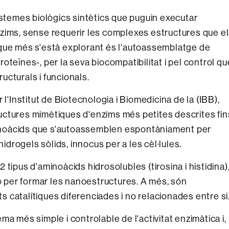
istemes biològics sintètics que puguin executar
zims, sense requerir les complexes estructures que e
 que més s'està explorant és l'autoassemblatge de
oteïnes-, per la seva biocompatibilitat i pel control qu
cturals i funcionals.
 l'Institut de Biotecnologia i Biomedicina de la (IBB),
uctures mimètiques d'enzims més petites descrites fin
aminoàcids que s'autoassemblen espontàniament per
hidrogels sòlids, innocus per a les cèl·lules.
tipus d'aminoàcids hidrosolubles (tirosina i histidina)
ió per formar les nanoestructures. A més, són
ts catalítiques diferenciades i no relacionades entre si
a més simple i controlable de l'activitat enzimàtica i,