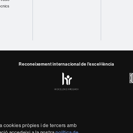
ècnics
Reconeixement internacional de l'excel·lència
HR
y
ebook
Telegram
Excellence
in
Research
-
Euraxess
rotecció de dades
Sobre el web
Accessibilitat web
Mapa 
capdavantera que imparteix una docència de qualitat i excel·l
za cookies pròpies i de tercers amb
xible, ajustada a les necessitats de la societat i adaptada al
mació accedeixi a la nostra
política de