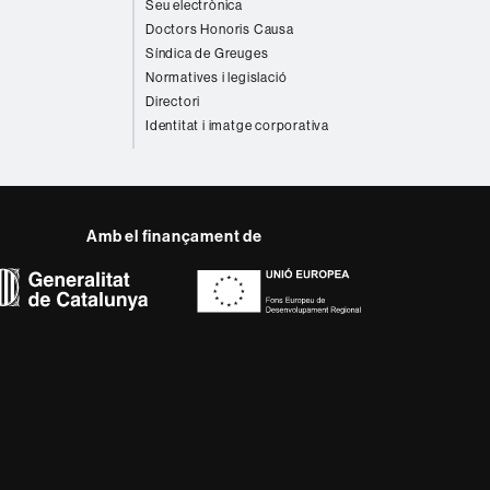
Seu electrònica
Doctors Honoris Causa
Síndica de Greuges
Normatives i legislació
Directori
Identitat i imatge corporativa
Amb el finançament de
del web UAB
ència, diversificada,
s nous models de l'Europa