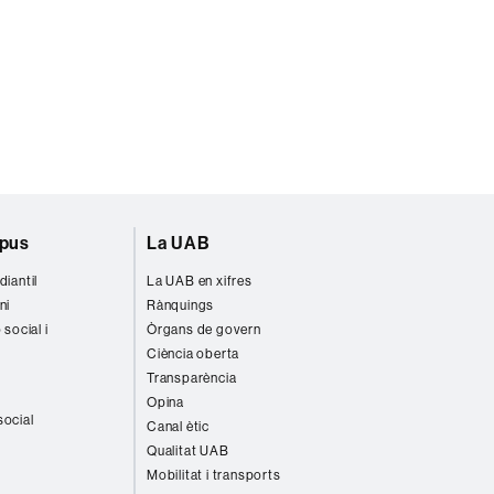
mpus
La UAB
diantil
La UAB en xifres
ni
Rànquings
 social i
Òrgans de govern
Ciència oberta
Transparència
Opina
social
Canal ètic
Qualitat UAB
Mobilitat i transports