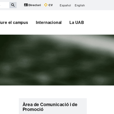
Directori
CV
Español
English
iure el campus
Internacional
La UAB
C
Àrea de Comunicació i de
Promoció
o