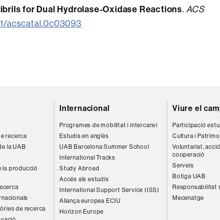
brils for Dual Hydrolase-Oxidase Reactions
.
ACS
21/acscatal.0c03093
Internacional
Viure el ca
Programes de mobilitat i intercanvi
Participació estu
 de recerca
Estudis en anglès
Cultura i Patrimo
de la UAB
UAB Barcelona Summer School
Voluntariat, acció
cooperació
International Tracks
Serveis
 la producció
Study Abroad
Botiga UAB
Accés als estudis
recerca
Responsabilitat 
International Support Service (ISS)
rnacionals
Mecenatge
Aliança europea ECIU
òries de recerca
Horizon Europe
ovació