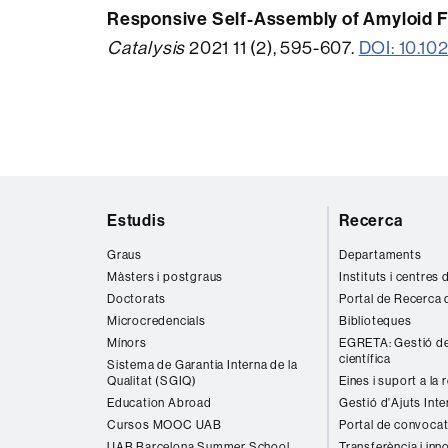
Responsive Self-Assembly of Amyloid Fi
Catalysis
2021 11 (2), 595-607.
DOI: 10.10
Mapa
Estudis
Recerca
web
Graus
Departaments
Màsters i postgraus
Instituts i centres
Doctorats
Portal de Recerca 
Microcredencials
Biblioteques
Mínors
EGRETA: Gestió de
científica
Sistema de Garantia Interna de la
Qualitat (SGIQ)
Eines i suport a la 
Education Abroad
Gestió d'Ajuts Inte
Cursos MOOC UAB
Portal de convocat
UAB Barcelona Summer School
Transferència i inn