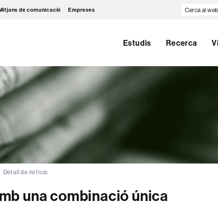
Cerca
Mitjans de comunicació
Empreses
al
web
Estudis
Recerca
V
Detall de notícia
mb una combinació única