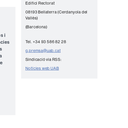
Edifici Rectorat
n
08193 Bellaterra (Cerdanyola del
t
Vallès)
a
(Barcelona)
c
s i
t
àcies
Tel. +34 93 586 82 28
e
s
g.premsa@uab.cat
a
Sindicació via RSS:
de
Notícies web UAB