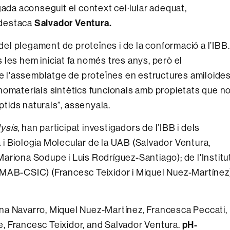
gada aconseguit el context cel·lular adequat,
 destaca
Salvador Ventura.
 del plegament de proteïnes i de la conformació a l’IBB.
les hem iniciat fa només tres anys, però el
 l'assemblatge de proteïnes en estructures amiloide
nomaterials sintètics funcionals amb propietats que n
tids naturals”, assenyala.
ysis
, han participat investigadors de l’IBB i dels
i Biologia Molecular de la UAB (Salvador Ventura,
ariona Sodupe i Luis Rodríguez-Santiago); de l'Institu
CMAB-CSIC) (Francesc Teixidor i Miquel Nuez-Martínez
nna Navarro, Miquel Nuez-Martínez, Francesca Peccati,
, Francesc Teixidor, and Salvador Ventura.
pH-