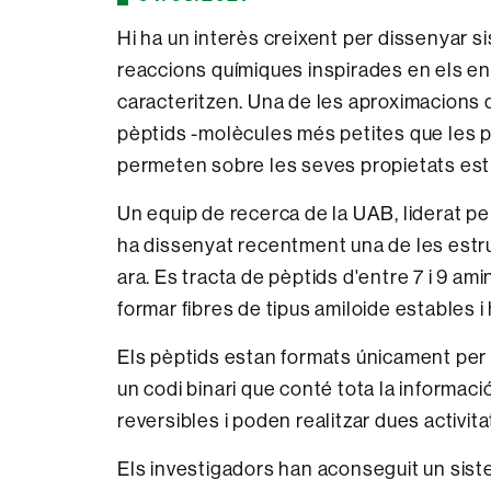
Hi ha un interès creixent per dissenyar s
reaccions químiques inspirades en els en
caracteritzen. Una de les aproximacions
pèptids -molècules més petites que les pr
permeten sobre les seves propietats estru
Un equip de recerca de la UAB, liderat per
ha dissenyat recentment una de les estr
ara. Es tracta de pèptids d'entre 7 i 9 
formar fibres de tipus amiloide estables i 
Els pèptids estan formats únicament per 2 
un codi binari que conté tota la informac
reversibles i poden realitzar dues activita
Els investigadors han aconseguit un sistem