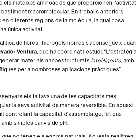
è els mateixos aminoàcids que proporcionen l'activitat
l bastiment macromolecular. En treballs anteriors
n diferents regions de la molècula, la qual cosa
na única activitat.
atalítica de fibres i hidrogels només s'aconsegueix quan
lvador Ventura
, que ha coordinat l'estudi. “L'estratègia
r generar materials nanoestructurats
intel·ligents
, amb
ítiques per a nombroses aplicacions pràctiques”.
issenyats els faltava una de les capacitats més
gular la seva activitat de manera reversible. En aquest
t controlant la capacitat d'assemblatge, fet que
s amb simples canvis de pH.
s que no tenen els enzims naturals. Aquests realitzen