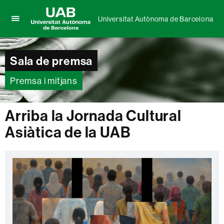
Universitat Autònoma de Barcelona
Prem
UAB
per
Universitat
desplegar
Autònoma
Sala de premsa
el
de
menú
Barcelona
de
Premsa i mitjans
Universitat
Autònoma
de
Arriba la Jornada Cultural
Barcelona
Asiàtica de la UAB