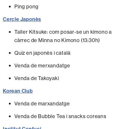
Ping pong
Cercle Japonès
Taller Kitsuke: com posar-se un kimono a
càrrec de Minna no Kimono (13:30h)
Quiz en japonès i català
Venda de merxandatge
Venda de Takoyaki
Korean Club
Venda de marxandatge
Venda de Bubble Tea i snacks coreans
Institut Confuci