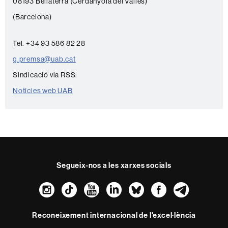
n
08193 Bellaterra (Cerdanyola del Vallès)
t
(Barcelona)
a
c
Tel. +34 93 586 82 28
t
g.premsa@uab.cat
e
Sindicació via RSS:
Notícies web UAB
Segueix-nos a les xarxes socials
Instagram
TikTok
YouTube
LinkedIn
Bluesky
Faceboo
Teleg
Reconeixement internacional de l'excel·lència