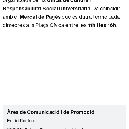
organitzada per la
Unitat de Cultura i
Responsabilitat Social Universitària
i va coincidir
amb el
Mercat de Pagès
que es duu a terme cada
dimecres a la Plaça Cívica entre les
11h i les 16h
.
C
Àrea de Comunicació i de Promoció
o
Edifici Rectorat