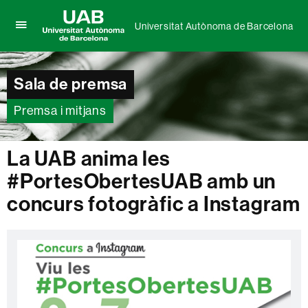
Universitat Autònoma de Barcelona
Prem
UAB
per
Universitat
desplegar
Autònoma
el
Sala de premsa
de
menú
Barcelona
de
Premsa i mitjans
Universitat
Autònoma
de
La UAB anima les
Barcelona
#PortesObertesUAB amb un
concurs fotogràfic a Instagram