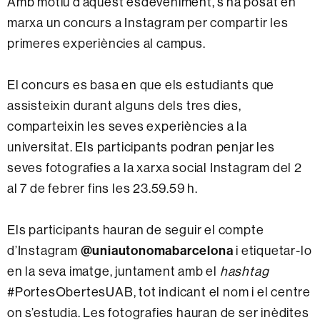
Amb motiu d’aquest esdeveniment, s’ha posat en
marxa un concurs a Instagram per compartir les
primeres experiències al campus.
El concurs es basa en que els estudiants que
assisteixin durant alguns dels tres dies,
comparteixin les seves experiències a la
universitat. Els participants podran penjar les
seves fotografies a la xarxa social Instagram del 2
al 7 de febrer fins les 23.59.59 h.
Els participants hauran de seguir el compte
@uniautonomabarcelona
d’Instagram
i etiquetar-lo
en la seva imatge, juntament amb el
hashtag
#PortesObertesUAB, tot indicant el nom i el centre
on s’estudia. Les fotografies hauran de ser inèdites