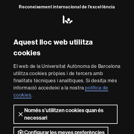
Reconeixement internacional de l'excel·lència
HR
Excellence
in
Research
-
Aquest lloc web utilitza
Amb el finançament de
Euraxess
cookies
Sobre
El web de la Universitat Autònoma de Barcelona
utilitza cookies pròpies i de tercers amb
aquest
finalitats tècniques i analítiques. Si desitja més
web
Avís legal
Protecció de dades
Sobre el
informació accedeixi a la nostra
política de
web
Accessibilitat web
Mapa del web UAB
cookies
.
Som una universitat capdavantera que imparteix una
docència de qualitat i excel·lència, diversificada,
Només s’utilitzen cookies quan és
multidisciplinària i flexible, ajustada a les necessitats de
necessari
la societat i adaptada als nous models de l'Europa del
coneixement. La UAB és reconeguda internacionalment
Configurar les meves preferències
per la qualitat i el caràcter innovador de la seva recerca.