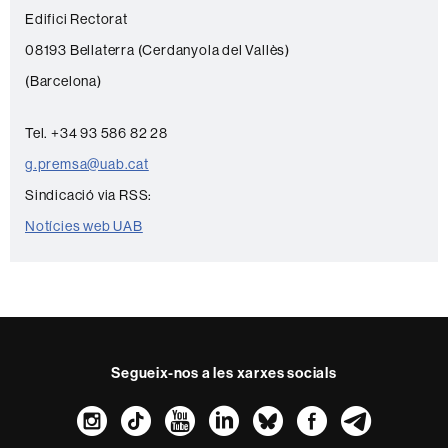
o
Edifici Rectorat
n
08193 Bellaterra (Cerdanyola del Vallès)
t
(Barcelona)
a
c
Tel. +34 93 586 82 28
t
g.premsa@uab.cat
e
Sindicació via RSS:
Notícies web UAB
Segueix-nos a les xarxes socials
Instagram
TikTok
YouTube
LinkedIn
Bluesky
Faceboo
Teleg