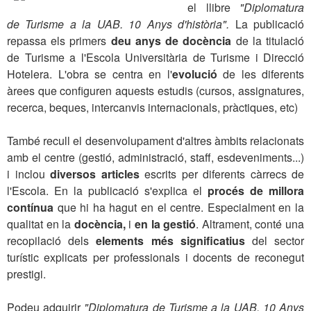
el llibre
"Diplomatura
de Turisme a la UAB. 10 Anys d'història".
La publicació
repassa els primers
deu anys de docència
de la titulació
de Turisme a l'Escola Universitària de Turisme i Direcció
Hotelera. L'obra se centra en l'
evolució
de les diferents
àrees que configuren aquests estudis (cursos, assignatures,
recerca, beques, intercanvis internacionals, pràctiques, etc)
També recull el desenvolupament d'altres àmbits relacionats
amb el centre (gestió, administració, staff, esdeveniments...)
i inclou
diversos articles
escrits per diferents càrrecs de
l'Escola. En la publicació s'explica el
procés de millora
contínua
que hi ha hagut en el centre. Especialment en la
qualitat en la
docència,
i
en la gestió
. Altrament, conté una
recopilació dels
elements més significatius
del sector
turístic explicats per professionals i docents de reconegut
prestigi.
Podeu adquirir
"Diplomatura de Turisme a la UAB. 10 Anys