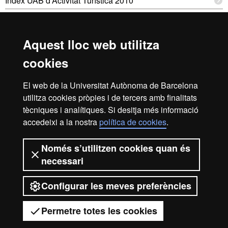
Índex UAB d'Activitat Turística 2010
Aquest lloc web utilitza
Reconeixement internacional de l'excel·lència
cookies
HR
El web de la Universitat Autònoma de Barcelona
utilitza cookies pròpies i de tercers amb finalitats
Excell
tècniques i analítiques. Si desitja més informació
Inici
Avís legal
Política de privacitat
accedeixi a la nostra
política de cookies
.
Protecció de dades
Sobre el web
Només s’utilitzen cookies quan és
in
Som una universitat capdavantera que imparteix una
necessari
docència de qualitat, diversificada, multidisciplinària i
flexible, ajustada a les necessitats de la societat i adaptada
als nous models de l'Europa del coneixement. La UAB és
Configurar les meves preferències
Resea
reconeguda internacionalment per la qualitat i el caràcter
innovador de la seva recerca.
Permetre totes les cookies
2026 Universitat Autònoma de Barcelona