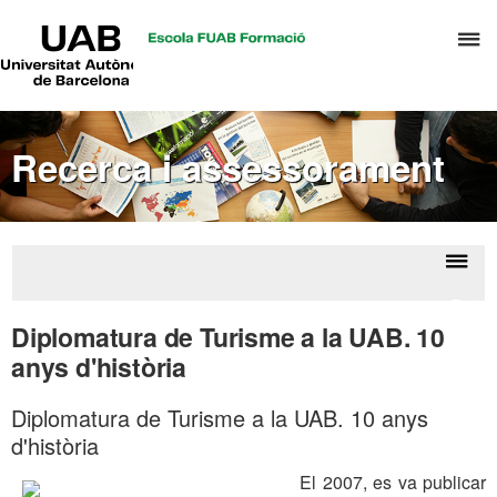
UAB
P
Universitat
Autònoma
p
de
d
Barcelona
el
Recerca i assessorament
m
d
T
i
D
Despl
Publi
H
la
de l
Diplomatura de Turisme a la UAB. 10
naveg
anys d'història
Diplomatura de Turisme a la UAB. 10 anys
d'història
El 2007, es va publicar