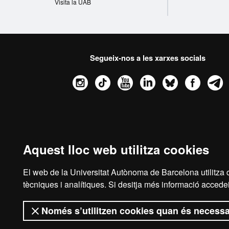
Visita la UAB
Segueix-nos a les xarxes socials
Instagram
TikTok
YouTube
LinkedIn
Bluesk
Fac
Sobre
aquest
Avís legal
web
Aquest lloc web utilitza cookies
Som una universitat
multidisciplinària i fle
El web de la Universitat Autònoma de Barcelona utilitza c
coneixement. La UAB és r
tècniques i analítiques. Si desitja més informació accedei
Només s’utilitzen cookies quan és necessa