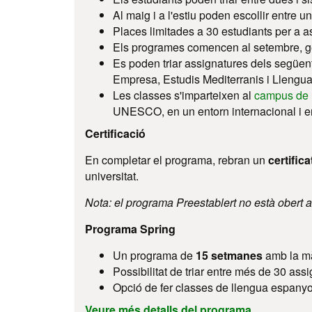
Al maig i a l'estiu poden escollir entre un
Places limitades a 30 estudiants per a a
Els programes comencen al setembre, ge
Es poden triar assignatures dels següent
Empresa, Estudis Mediterranis i Llengua
Les classes s'imparteixen al
campus de l
UNESCO, en un entorn internacional i en
Certificació
En completar el programa, rebran un
certific
universitat.
Nota: el programa Preestablert no està obert a
Programa Spring
Un programa de
15 setmanes
amb la mà
Possibilitat de triar entre més de 30 as
Opció de fer classes de llengua espanyo
Veure més detalls del programa