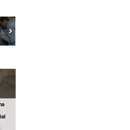
na
ial