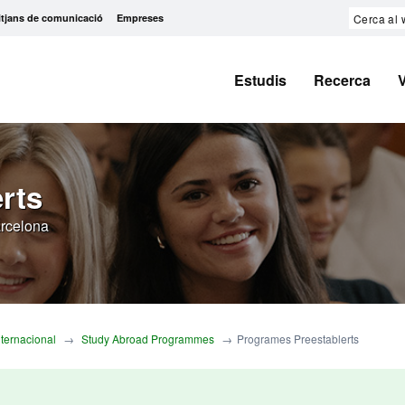
Cerca
tjans de comunicació
Empreses
al
web
Estudis
Recerca
rts
arcelona
Internacional
Study Abroad Programmes
Programes Preestablerts