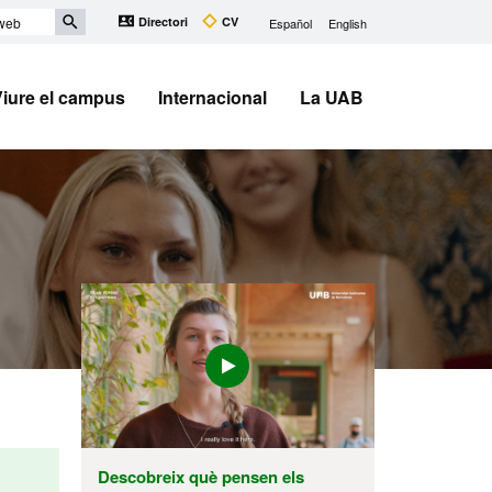
Directori
CV
Español
English
Viure el campus
Internacional
La UAB
Descobreix què pensen els