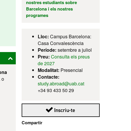
nostres estudiants sobre
Barcelona i els nostres
programes
Lloc:
Campus Barcelona:
Casa Convalescència
Període:
setembre a juliol
Preu:
Consulta els preus
de 2027
Modalitat:
Presencial
ona
Contacte:
a o
study.abroad@uab.cat
+34 93 433 50 29
Aquest enllaç s'obre en u
Inscriu-te
Compartir