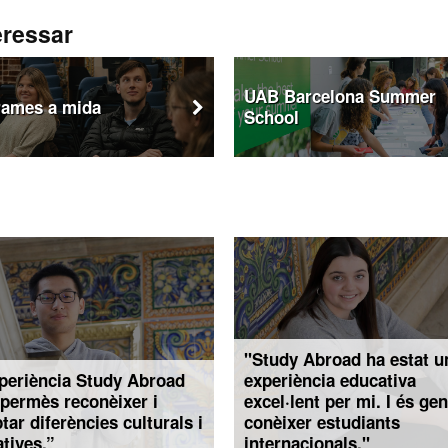
eressar
UAB Barcelona Summer
rames a mida
Aquest
School
enllaç
s'obre
en
una
finestra
nova
"Study Abroad ha estat u
periència Study Abroad
experiència educativa
permès reconèixer i
excel·lent per mi. I és gen
tar diferències culturals i
conèixer estudiants
tives.”
internacionals."