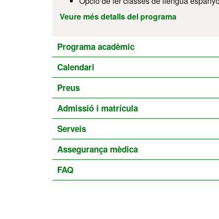
Opció de fer classes de llengua espanyol
Veure més detalls del programa
Programa acadèmic
Calendari
Preus
Admissió i matrícula
Serveis
Assegurança mèdica
FAQ