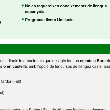
No es requereixen coneixements de llengua
espanyola
a
Programa divers i inclusiu
a
estudiants internacionals que desitgin fer una
estada a Barcel
s o en castellà
, amb l'opció de fer cursos de llengua castellan
tardor (Fall)
ol)
is assignatures a Spring i Fall, de 45 hores lectives cadascuna.