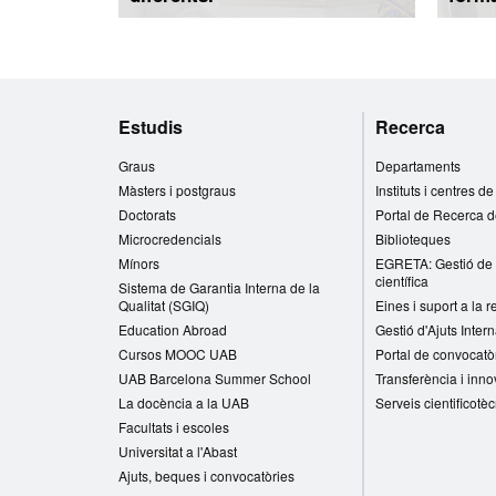
Mapa
Estudis
Recerca
web
Graus
Departaments
Màsters i postgraus
Instituts i centres d
Doctorats
Portal de Recerca 
Microcredencials
Biblioteques
Mínors
EGRETA: Gestió de 
científica
Sistema de Garantia Interna de la
Qualitat (SGIQ)
Eines i suport a la 
Education Abroad
Gestió d'Ajuts Inter
Cursos MOOC UAB
Portal de convocatò
UAB Barcelona Summer School
Transferència i inno
La docència a la UAB
Serveis cientificotè
Facultats i escoles
Universitat a l'Abast
Ajuts, beques i convocatòries