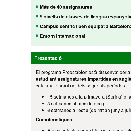
Més de 40 assignatures
9 nivells de classes de llengua espanyol
Campus cèntric i ben equipat a Barcelon
Entorn internacional
Presentació
El programa Preestablert està dissenyat per a 
estudiant assignatures impartides en anglè
catalana, durant un dels següents períodes:
15 setmanes a la primavera (Spring) o la 
3 setmanes al mes de maig
6 setmanes a l'estiu (de mitjan juny a juli
Característiques
Els estudiants poden triar entre dues i s