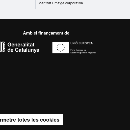
Identitat i imatge corporativa
Amb el finançament de
el web UAB
ncia, diversificada,
us models de l'Europa del
vador de la seva recerca.
rmetre totes les cookies