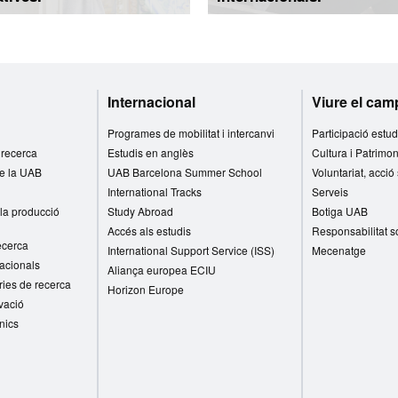
Internacional
Viure el ca
Programes de mobilitat i intercanvi
Participació estud
e recerca
Estudis en anglès
Cultura i Patrimon
de la UAB
UAB Barcelona Summer School
Voluntariat, acció
International Tracks
Serveis
la producció
Study Abroad
Botiga UAB
Accés als estudis
Responsabilitat s
recerca
International Support Service (ISS)
Mecenatge
nacionals
Aliança europea ECIU
ries de recerca
Horizon Europe
vació
cnics