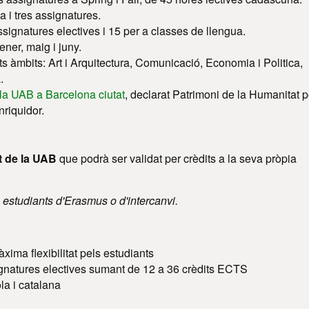
a i tres assignatures.
ssignatures electives i 15 per a classes de llengua.
ner, maig i juny.
s àmbits: Art i Arquitectura, Comunicació, Economia i Politica,
.
a UAB a Barcelona ciutat
, declarat Patrimoni de la Humanitat p
riquidor.
at de la UAB
que podrà ser validat per crèdits a la seva pròpia
 estudiants d'Erasmus o d'intercanvi.
xima flexibilitat pels estudiants
signatures electives sumant de 12 a 36 crèdits ECTS
la i catalana