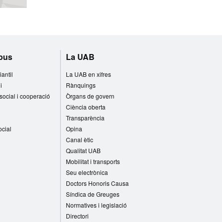
mpus
La UAB
iantil
La UAB en xifres
i
Rànquings
 social i cooperació
Òrgans de govern
Ciència oberta
Transparència
ocial
Opina
Canal ètic
Qualitat UAB
Mobilitat i transports
Seu electrònica
Doctors Honoris Causa
Síndica de Greuges
Normatives i legislació
Directori