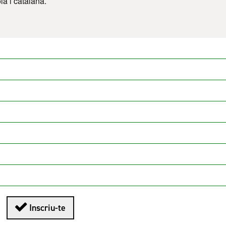
a i catalana.
Aquest enllaç s'obre en una finestra nova
Inscriu-te