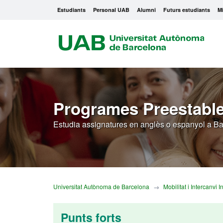
Estudiants
Personal UAB
Alumni
Futurs estudiants
Mi
U
A
B
Programes Preestable
Estudia assignatures en anglès o espanyol a B
Universitat Autònoma de Barcelona
Mobilitat i Intercanvi 
Punts forts