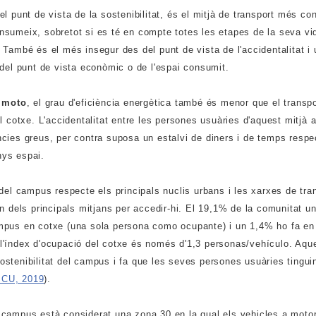
el punt de vista de la sostenibilitat, és el mitjà de transport més co
sumeix, sobretot si es té en compte totes les etapes de la seva vi
 També és el més insegur des del punt de vista de l'accidentalitat i
 del punt de vista econòmic o de l'espai consumit.
a
moto
, el grau d'eficiència energètica també és menor que el transpo
el cotxe. L'accidentalitat entre les persones usuàries d'aquest mitjà
cies greus, per contra suposa un estalvi de diners i de temps respec
ys espai.
 del campus respecte els principals nuclis urbans i les xarxes de tra
un dels principals mitjans per accedir-hi. El 19,1% de la comunitat un
mpus en cotxe (una sola persona como ocupante) i un 1,4% ho fa en 
'índex d'ocupació del cotxe és només d'1,3 personas/vehículo. Aque
stenibilitat del campus i fa que les seves persones usuàries tingu
CU, 2019
).
 campus està considerat una zona 30 en la qual els vehicles a moto