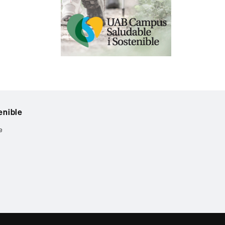
enible
e