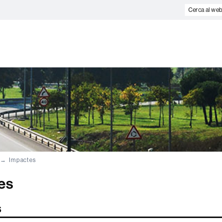
Cerca
al
web
Impactes
es
s