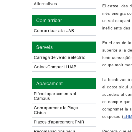
Alternatives
El
cotxe
, des d
més energia con
Com arribar
un sol ocupant.
ineficients des
Com arribar a la UAB
En el cas de l
Serveis
superior a la d
Càrrega de vehicle elèctric
tenir conseqüèn
ocupa molt men
Cotxe-Compartit UAB
La localització
Aparcament
el cotxe sigui 
Plànol aparcaments al
accedeix al ca
Campus
en compte que l
Com aparcar a la Plaça
compromet la so
Cívica
despeses (
EHM
Places d'aparcament PMR
Recorda que el
Recomanacions per a