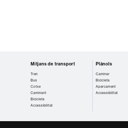
Mapa
Mitjans de transport
Plànols
web
Tren
Caminar
Bus
Bicicleta
Cotxe
Aparcament
Caminant
Accessibilitat
Bicicleta
Accessibilitat