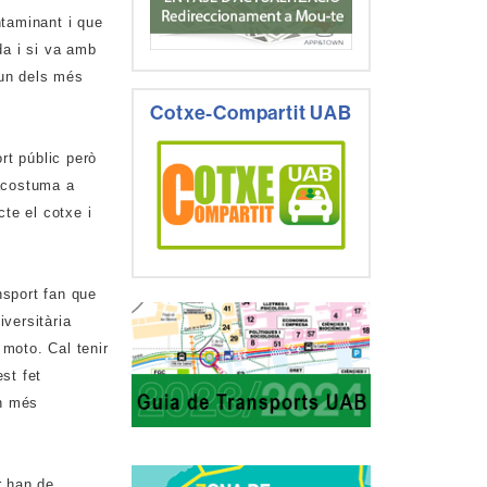
ntaminant i que
da i si va amb
 un dels més
Cotxe-Compartit UAB
rt públic però
 acostuma a
te el cotxe i
nsport fan que
iversitària
moto. Cal tenir
st fet
in més
r han de