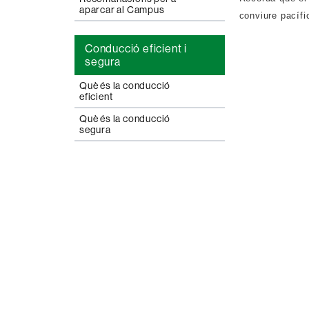
aparcar al Campus
conviure pacíf
Conducció eficient i
segura
Què és la conducció
eficient
Què és la conducció
segura