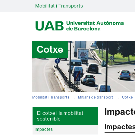
Mobilitat i Transports
U
A
B
Cotxe
Mobilitat i Transports
Mitjans de transport
Cotxe
Impact
El cotxe i la mobilitat
sostenible
Impacte
Impactes