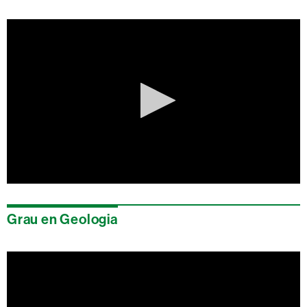
0
seconds
of
Grau en Geologia
0
seconds