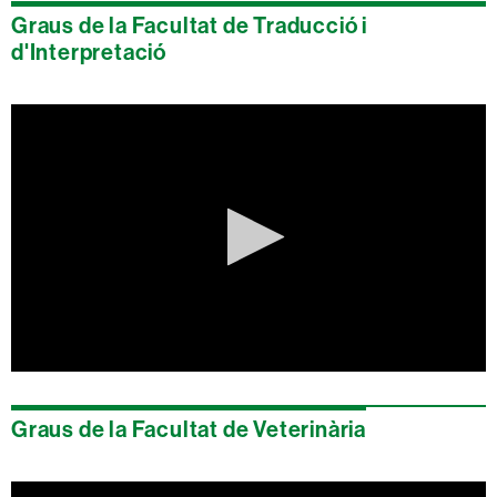
of
Graus de la Facultat de Traducció i
0
seconds
d'Interpretació
0
seconds
of
Graus de la Facultat de Veterinària
0
seconds