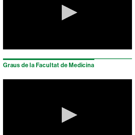
0
seconds
of
Graus de la Facultat de Medicina
0
seconds