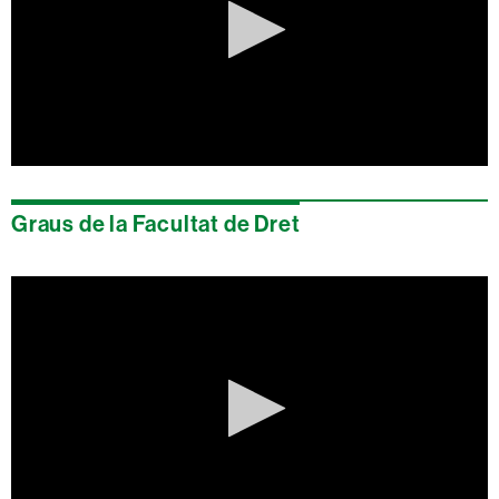
0
seconds
of
Graus de la Facultat de Dret
0
seconds