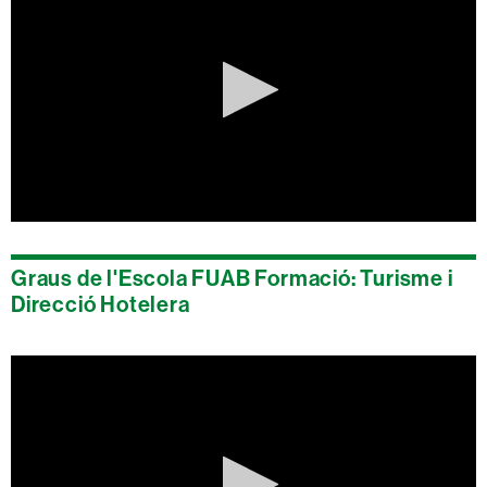
0
seconds
of
Graus de l'Escola FUAB Formació: Turisme i
0
seconds
Direcció Hotelera