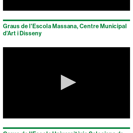
0
seconds
of
Graus de l'Escola Massana, Centre Municipal
0
seconds
d'Art i Disseny
0
seconds
of