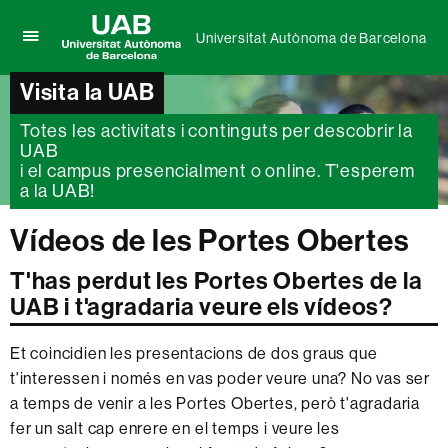
Universitat Autònoma de Barcelona
Prem
UAB
per
Universitat
Visita la UAB
desplegar
Autònoma
el
de
Totes les activitats i continguts per descobrir la
menú
Barcelona
UAB
de
Universitat
i el campus presencialment o online. T'esperem
Autònoma
a la UAB!
de
Barcelona
Vídeos de les Portes Obertes
T'has perdut les Portes Obertes de la
UAB i t'agradaria veure els vídeos?
Et coincidien les presentacions de dos graus que
t'interessen i només en vas poder veure una? No vas ser
a temps de venir a les Portes Obertes, però t'agradaria
fer un salt cap enrere en el temps i veure les