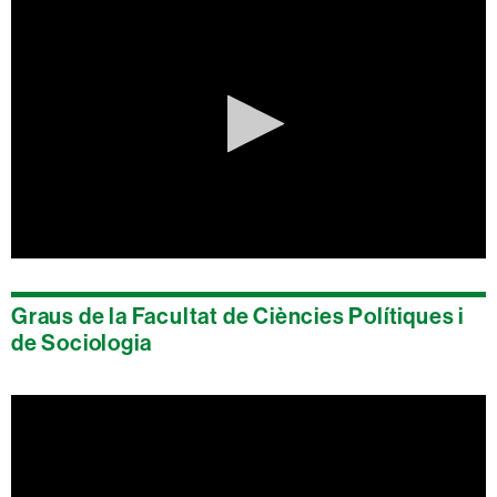
0
seconds
of
Graus de la Facultat de Ciències Polítiques i
0
seconds
de Sociologia