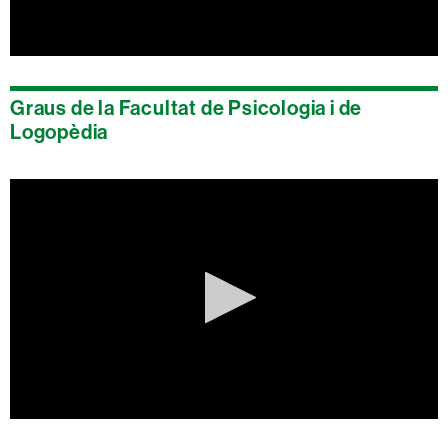
0
seconds
of
Graus de la Facultat de Psicologia i de
0
seconds
Logopèdia
0
seconds