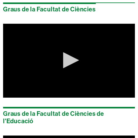
seconds
of
Graus de la Facultat de Ciències
0
seconds
0
seconds
of
Graus de la Facultat de Ciències de
0
seconds
l'Educació