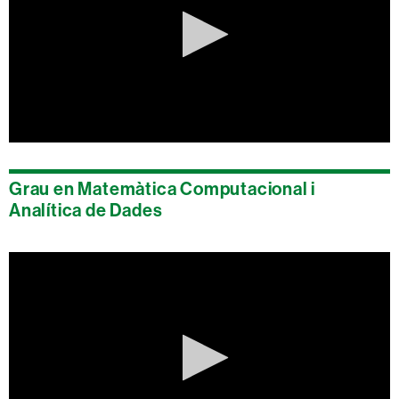
0
seconds
of
Grau en Matemàtica Computacional i
0
seconds
Analítica de Dades