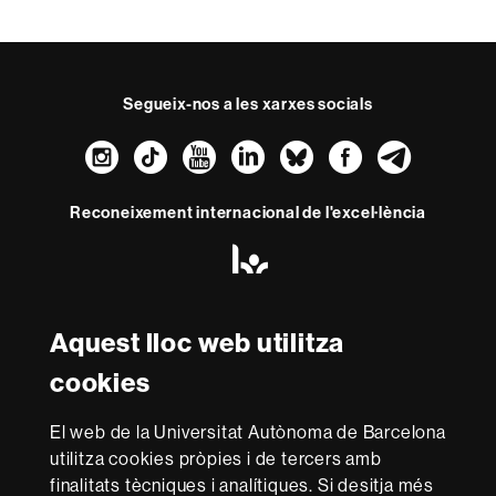
of
0
seconds
Segueix-nos a les xarxes socials
Instagram
TikTok
YouTube
LinkedIn
Bluesky
Faceboo
Teleg
Reconeixement internacional de l'excel·lència
HR
Excellence
in
Research
-
Aquest lloc web utilitza
Amb el finançament de
Euraxess
cookies
Sobre
El web de la Universitat Autònoma de Barcelona
utilitza cookies pròpies i de tercers amb
aquest
finalitats tècniques i analítiques. Si desitja més
Avís legal
Protecció de dades
Sobre el