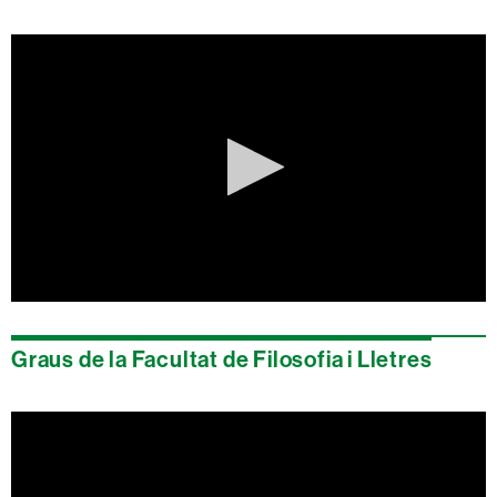
seconds
0
seconds
of
Graus de la Facultat de Filosofia i Lletres
0
seconds