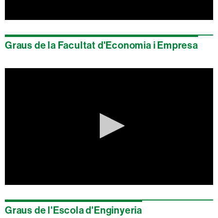
0
seconds
of
Graus de la Facultat d'Economia i Empresa
0
seconds
0
seconds
of
Graus de l'Escola d'Enginyeria
0