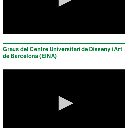
0
seconds
of
Graus del Centre Universitari de Disseny i Art
0
seconds
de Barcelona (EINA)