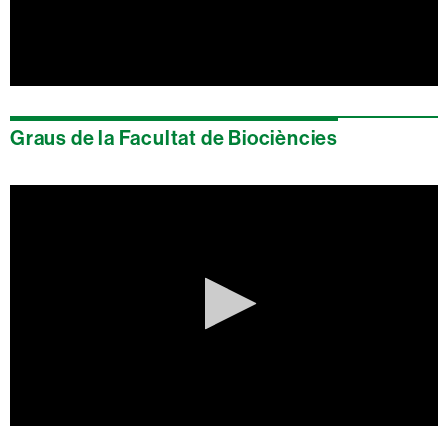
0
seconds
of
Graus de la Facultat de Biociències
0
seconds
0