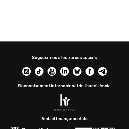
Segueix-nos a les xarxes socials
Instagram
TikTok
YouTube
LinkedIn
Bluesky
Faceboo
Teleg
Reconeixement internacional de l'excel·lència
HR
Excellence
in
Research
Amb el finançament de
-
Euraxess