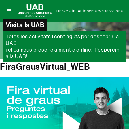
Universitat Autònoma de Barcelona
Prem
UAB
per
Visita la UAB
Universitat
desplegar
Autònoma
el
Totes les activitats i continguts per descobrir la
de
menú
UAB
Barcelona
de
i el campus presencialment o online. T'esperem
Universitat
a la UAB!
Autònoma
de
FiraGrausVirtual_WEB
Barcelona