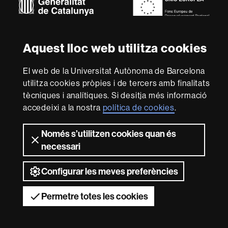
Sobre
aquest
Aquest lloc web utilitza cookies
web
Avís legal
Protecció de dades
Sobre el
web
Accessibilitat web
Mapa del web UAB
El web de la Universitat Autònoma de Barcelona
utilitza cookies pròpies i de tercers amb finalitats
Som una universitat capdavantera que imparteix una
tècniques i analítiques. Si desitja més informació
docència de qualitat i excel·lència, diversificada,
accedeixi a la nostra
política de cookies
.
multidisciplinària i flexible, ajustada a les necessitats de
la societat i adaptada als nous models de l'Europa del
coneixement. La UAB és reconeguda internacionalment
Només s’utilitzen cookies quan és
per la qualitat i el caràcter innovador de la seva recerca.
necessari
2026 Universitat Autònoma de Barcelona
Configurar les meves preferències
Permetre totes les cookies