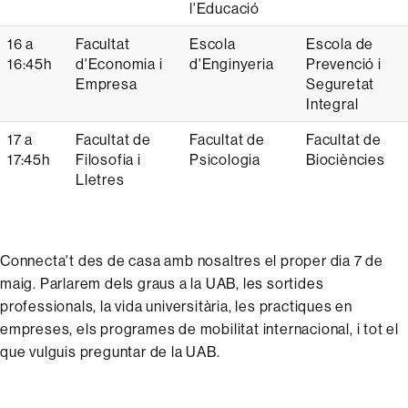
l'Educació
16 a
Facultat
Escola
Escola de
16:45h
d'Economia i
d'Enginyeria
Prevenció i
Empresa
Seguretat
Integral
17 a
Facultat de
Facultat de
Facultat de
17:45h
Filosofia i
Psicologia
Biociències
Lletres
Connecta't des de casa amb nosaltres el proper dia 7 de
maig. Parlarem dels graus a la UAB, les sortides
professionals, la vida universitària, les practiques en
empreses, els programes de mobilitat internacional, i tot el
que vulguis preguntar de la UAB.