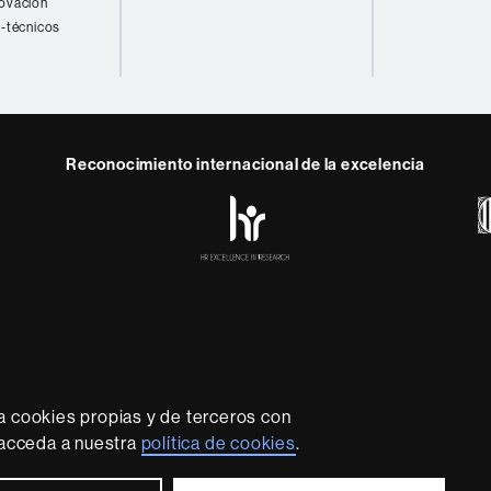
novación
o-técnicos
Reconocimiento internacional de la excelencia
HR
y
ebook
Telegram
Excellence
in
Research
-
Euraxess
rotección de datos
Sobre el web
Accesibilidad web
Mapa
sidad líder que imparte una docencia de calidad y excelenci
lexible, adecuada a las necesidades de la sociedad y adapta
a cookies propias y de terceros con
nocimiento. La UAB es reconocida internacionalmente por la c
, acceda a nuestra
política de cookies
.
innovador de su investigación.
2026 Universitat Autònoma de Barcelona