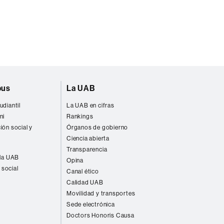
pus
La UAB
udiantil
La UAB en cifras
ni
Rankings
ión social y
Órganos de gobierno
Ciencia abierta
Transparencia
 la UAB
Opina
 social
Canal ético
Calidad UAB
Movilidad y transportes
Sede electrónica
Doctors Honoris Causa