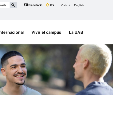
Directorio
CV
Català
English
Internacional
Vivir el campus
La UAB