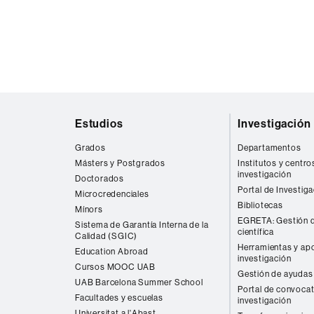
Mapa
Estudios
Investigación
web
Grados
Departamentos
Másters y Postgrados
Institutos y centro
investigación
Doctorados
Portal de Investig
Microcredenciales
Bibliotecas
Mínors
EGRETA: Gestión d
Sistema de Garantía Interna de la
científica
Calidad (SGIC)
Herramientas y apo
Education Abroad
investigación
Cursos MOOC UAB
Gestión de ayudas 
UAB Barcelona Summer School
Portal de convocat
Facultades y escuelas
investigación
Universitat a l'Abast