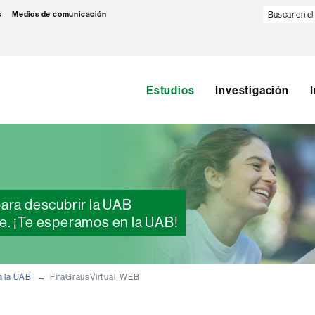
Buscar
s
Medios de comunicación
en
el
web
Estudios
Investigación
para descubrir la UAB
e. ¡Te esperamos en la UAB!
a la UAB
FiraGrausVirtual_WEB