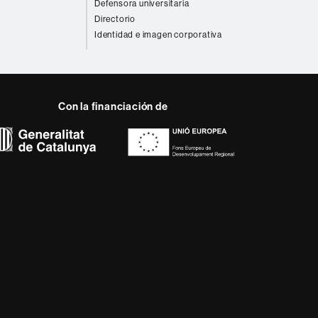
Defensora universitaria
Directorio
Identidad e imagen corporativa
Con la financiación de
 del web UAB
a, diversificada,
da a los nuevos modelos
alidad y el carácter