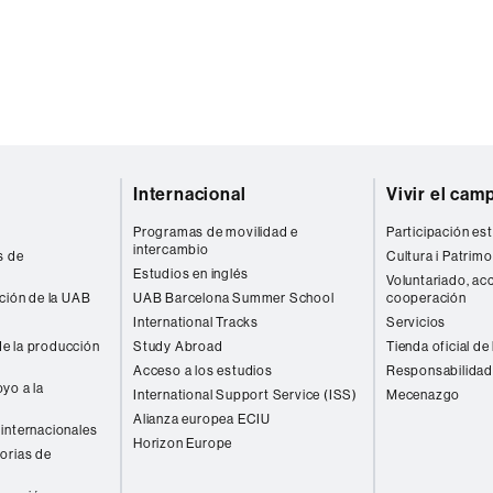
Internacional
Vivir el cam
Programas de movilidad e
Participación est
intercambio
s de
Cultura i Patrimo
Estudios en inglés
Voluntariado, acc
ación de la UAB
UAB Barcelona Summer School
cooperación
International Tracks
Servicios
e la producción
Study Abroad
Tienda oficial de
Acceso a los estudios
Responsabilidad
yo a la
International Support Service (ISS)
Mecenazgo
Alianza europea ECIU
internacionales
Horizon Europe
orias de