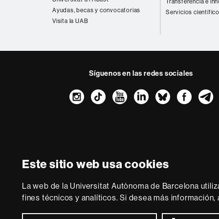
Transferencia e in
Ayudas, becas y convocatorias
Servicios científic
Visita la UAB
Síguenos en las redes sociales
Instagram
TikTok
YouTube
LinkedIn
Bluesk
Fac
Sobre
esta
web
Aviso legal
P
Este sitio web usa cookies
Somos una univer
multidisciplinaria y f
La web de la Universitat Autònoma de Barcelona utiliz
de la Europa del co
fines técnicos y analíticos. Si desea más información