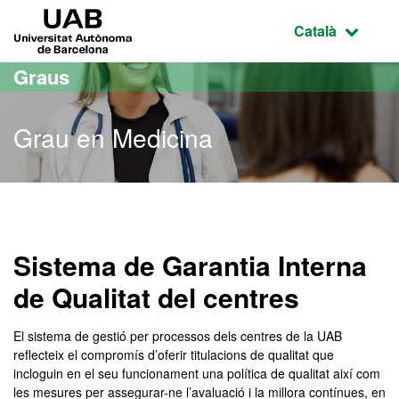
Ves al contingut principal
Ves a la navegació de la pàgina
UAB Universitat Autònoma de Barcelona
Idioma selecci
Català
Graus
Grau en Medicina
Grau en Medicina
Sistema de Garantia Interna
de Qualitat del centres
El sistema de gestió per processos dels centres de la UAB
reflecteix el compromís d’oferir titulacions de qualitat que
incloguin en el seu funcionament una política de qualitat així com
les mesures per assegurar-ne l’avaluació i la millora contínues, en