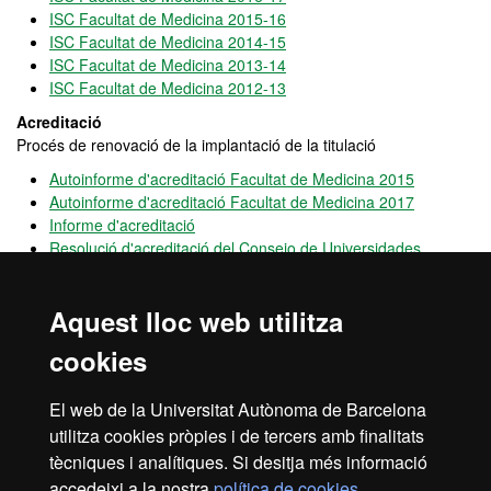
ISC Facultat de Medicina 2015-16
ISC Facultat de Medicina 2014-15
ISC Facultat de Medicina 2013-14
ISC Facultat de Medicina 2012-13
Acreditació
Procés de renovació de la implantació de la titulació
Autoinforme d'acreditació Facultat de Medicina 2015
Autoinforme d'acreditació Facultat de Medicina 2017
Informe d'acreditació
Resolució d'acreditació del Consejo de Universidades
Registre d'Universitats, centres i titulacions (RUCT)
Sistema de Garantia Interna de Qualitat de la Facultat
Aquest lloc web utilitza
Conjunt de processos que permeten la gestió i seguiment els
diferents aspectes de les titulacions amb l'objectiu estratègic de
cookies
garantir la millora continua de les mateixes
El web de la Universitat Autònoma de Barcelona
Sistema de Garantia Interna de Qualitat
Pla d'Acció Tutorial PAT
utilitza cookies pròpies i de tercers amb finalitats
Comissió Acadèmica i de Qualitat Docent
tècniques i analítiques. Si desitja més informació
accedeixi a la nostra
política de cookies
.
OPINA UAB