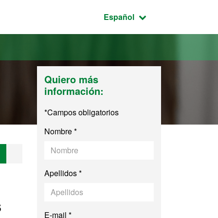
Idioma seleccionado:
Español
Quiero más
información:
*Campos obligatorios
Nombre *
Apellidos *
s
E-mail *