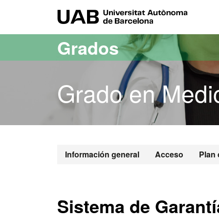
Acceso al contenido principal
Acceso a la navegación de la página
UAB Uni
Grados
Grado en Medi
Grado en Med
Información general
Acceso
Plan 
Sistema de Garantía