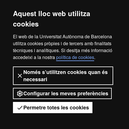
Accessibilitat web
Mapa del web UAB
Aquest lloc web utilitza
2026 Universitat Autònoma de
cookies
Barcelona
El web de la Universitat Autònoma de Barcelona
utilitza cookies pròpies i de tercers amb finalitats
tècniques i analítiques. Si desitja més informació
accedeixi a la nostra
política de cookies
.
Només s’utilitzen cookies quan és
necessari
Configurar les meves preferències
Permetre totes les cookies
Tens dubtes?
Desplegar el menú mòbil