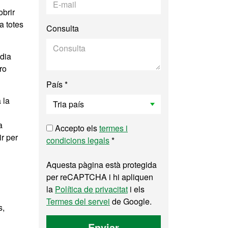
obrir
a totes
Consulta
 dia
ro
País *
 la
a
Accepto els
termes i
ir per
condicions legals
*
Aquesta pàgina està protegida
per reCAPTCHA i hi apliquen
la
Política de privacitat
i els
Termes del servei
de Google.
s,
Enviar