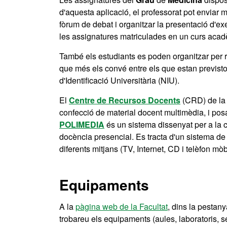
d'aquesta aplicació, el professorat pot enviar 
fòrum de debat i organitzar la presentació d'ex
les assignatures matriculades en un curs acad
També els estudiants es poden organitzar per re
que més els convé entre els que estan previs
d'Identificació Universitària (NIU).
El
Centre de Recursos Docents
(CRD) de la F
confecció de material docent multimèdia, i posa
POLIMEDIA
és un sistema dissenyat per a la 
docència presencial. Es tracta d'un sistema de 
diferents mitjans (TV, Internet, CD i telèfon mòbi
Equipaments
A la
pàgina web de la Facultat
, dins la pestany
trobareu els equipaments (aules, laboratoris, se