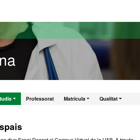
versitat Autònoma de Barcelona
ina
cina
tudis
Professorat
Matrícula
Qualitat
espais
en d'un Espai Docent al Campus Virtual de la UAB. A través