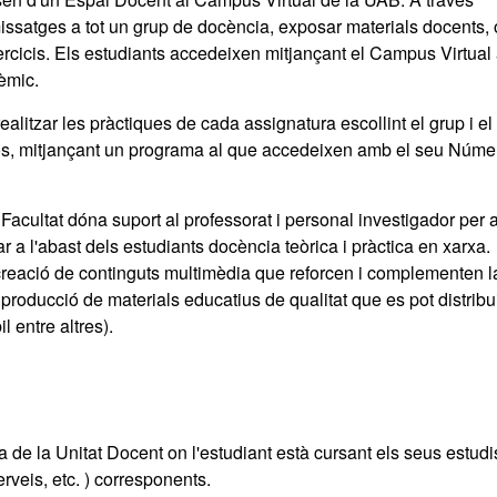
missatges a tot un grup de docència, exposar materials docents, 
ercicis. Els estudiants accedeixen mitjançant el Campus Virtual 
èmic.
alitzar les pràctiques de cada assignatura escollint el grup i el
tos, mitjançant un programa al que accedeixen amb el seu Núme
acultat dóna suport al professorat i personal investigador per a
r a l'abast dels estudiants docència teòrica i pràctica en xarxa.
creació de continguts multimèdia que reforcen i complementen l
producció de materials educatius de qualitat que es pot distribu
l entre altres).
a de la Unitat Docent on l'estudiant està cursant els seus estudi
rveis, etc. ) corresponents.