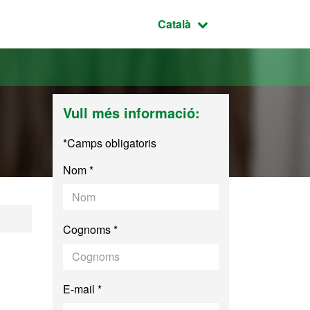
Idioma seleccionat:
Català
Vull més informació:
*Camps obligatoris
Nom *
Cognoms *
E-mail *