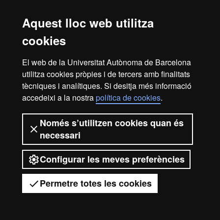
Aquest lloc web utilitza
Avís legal
Protecció de dades
Sobre el web
cookies
Accessibilitat web
Mapa del web UAB
El web de la Universitat Autònoma de Barcelona
2026 Universitat Autònoma de
utilitza cookies pròpies i de tercers amb finalitats
Barcelona
tècniques i analítiques. Si desitja més informació
accedeixi a la nostra
política de cookies
.
Només s’utilitzen cookies quan és
necessari
Configurar les meves preferències
Permetre totes les cookies
Tens dubtes?
Desplegar el menú mòbil