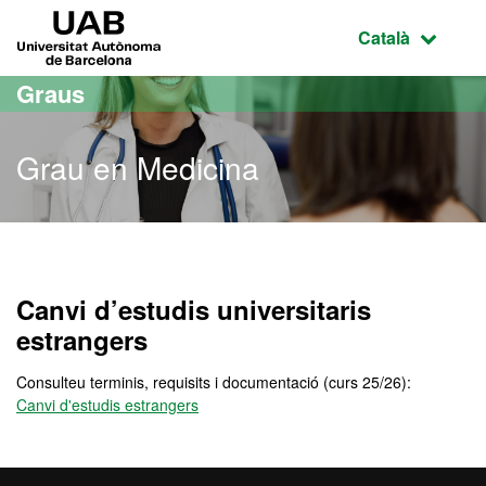
Ves al contingut principal
Ves a la navegació de la pàgina
UAB Universitat Autònoma de Barcelona
Idioma selecci
Català
Graus
Grau en Medicina
Grau en Medicina
Canvi d’estudis universitaris
estrangers
Consulteu terminis, requisits i documentació (curs 25/26):
Canvi d'estudis estrangers