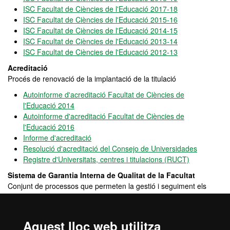
ISC Facultat de Ciències de l'Educació 2017-18
ISC Facultat de Ciències de l'Educació 2015-16
ISC Facultat de Ciències de l'Educació 2014-15
ISC Facultat de Ciències de l'Educació 2013-14
ISC Facultat de Ciències de l'Educació 2012-13
Acreditació
Procés de renovació de la implantació de la titulació
Autoinforme d'acreditació Facultat de Ciències de
l'Educació 2014
Autoinforme d'acreditació Facultat de Ciències de
l'Educació 2016
Informe d'acreditació
Resolució d'acreditació del Consejo de Universidades
Registre d'Universitats, centres i titulacions (RUCT)
Sistema de Garantia Interna de Qualitat de la Facultat
Conjunt de processos que permeten la gestió i seguiment els
diferents aspectes de les titulacions amb l'objectiu estratègic de
garantir la millora continua de les mateixes
Aquest lloc web utilitza
Sistema de Garantia Interna de Qualitat