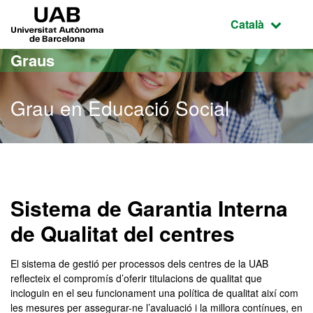
Ves al contingut principal
Ves a la navegació de la pàgina
UAB Universitat Autònoma de Barcelona
Idioma selecci
Català
Graus
Grau en Educació Social
Grau en Educació Social
Sistema de Garantia Interna
de Qualitat del centres
El sistema de gestió per processos dels centres de la UAB
reflecteix el compromís d’oferir titulacions de qualitat que
incloguin en el seu funcionament una política de qualitat així com
les mesures per assegurar-ne l’avaluació i la millora contínues, en