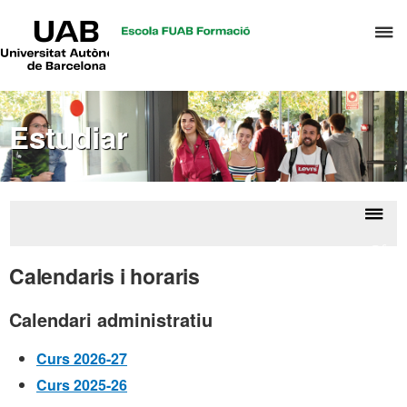
UAB
P
Universitat
Autònoma
p
de
d
Barcelona
el
Estudiar
m
d
T
i
D
Despl
Ofert
H
la
de
Calendaris i horaris
grau
naveg
Calendari administratiu
Curs 2026-27
Curs 2025-26