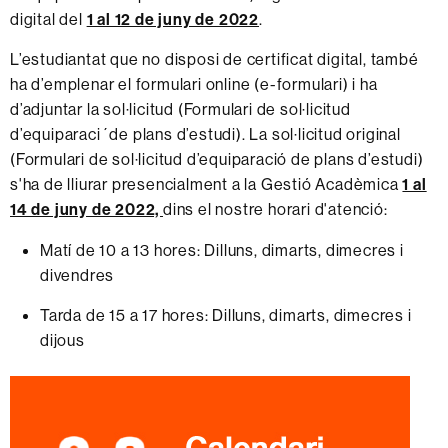
digital
del
1 al 12 de juny de 2022
.
L’estudiantat que no disposi de
certificat digital,
també
ha d’emplenar el formulari online (e-formulari) i ha
d’adjuntar la sol·licitud (Formulari de sol·licitud
d’equiparaci´de plans d’estudi). La sol·licitud original
(Formulari de sol·licitud d’equiparació de plans d’estudi)
s'ha de
lliurar
presencialment
a la Gestió Acadèmica
1 al
14 de juny de 2022,
dins el nostre horari d'atenció:
Matí de 10 a 13 hores: Dilluns, dimarts, dimecres i
divendres
Tarda de 15 a 17 hores: Dilluns, dimarts, dimecres i
dijous
Informació
complementària