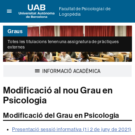
Facultat de Psicologia i de
Logopèdia
Prem
UAB
per
Universitat
desplegar
Graus
Autònoma
el
de
menú
Totes les titulacions tenen una assignatura de pràctiques
Barcelona
externes
de
Facultat
de
Psicologia
Desplegar
INFORMACIÓ ACADÈMICA
i
la
de
navegació
Logopèdia
Modificació al nou Grau en
Psicologia
Modificació del Grau en Psicologia
Presentació sessió informativa (1 i 2 de juny de 2021)