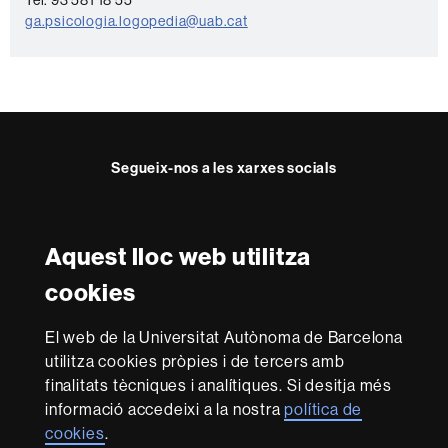
o
ga.psicologia.logopedia@uab.cat
n
t
a
c
t
Segueix-nos a les xarxes socials
e
Facebook
Twitter
Instagram
Aquest lloc web utilitza
Reconeixement internacional de l'excel·lència
cookies
HR
Excellence
El web de la Universitat Autònoma de Barcelona
in
utilitza cookies pròpies i de tercers amb
Research
Amb el finançament de
-
finalitats tècniques i analítiques. Si desitja més
Euraxess
informació accedeixi a la nostra
política de
cookies
.