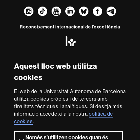
Instagram
TikTok
YouTube
LinkedIn
Bluesky
Faceboo
Teleg
Reconeixement internacional de l'excel·lència
HR
Excellence
in
Research
Amb el finançament de
-
Aquest lloc web utilitza
Euraxess
cookies
Sobre
El web de la Universitat Autònoma de Barcelona
aquest
utilitza cookies pròpies i de tercers amb
web
Avís legal
Protecció de dades
Sobre el
finalitats tècniques i analítiques. Si desitja més
informació accedeixi a la nostra
política de
web
Accessibilitat web
Mapa del web UAB
cookies
.
Som una universitat capdavantera que imparteix una
docència de qualitat i excel·lència, diversificada,
Només s’utilitzen cookies quan és