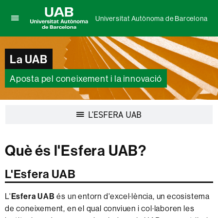
Universitat Autònoma de Barcelona
Prem
UAB
per
Universitat
desplegar
Autònoma
La UAB
el
de
menú
Barcelona
de
Aposta pel coneixement i la innovació
Universitat
Autònoma
de
Desplegar
L'ESFERA UAB
Barcelona
la
navegació
Què és l'Esfera UAB?
L'Esfera UAB
L'
Esfera UAB
és un entorn d'excel·lència, un ecosistema
de coneixement, en el qual conviuen i col·laboren les