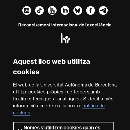
Instagram
TikTok
YouTube
LinkedIn
Bluesky
Faceboo
Teleg
Reconeixement internacional de l'excel·lència
HR
Excellence
in
Research
Amb el finançament de
-
Aquest lloc web utilitza
Euraxess
cookies
Sobre
El web de la Universitat Autònoma de Barcelona
aquest
utilitza cookies pròpies i de tercers amb
web
Avís legal
Protecció de dades
Sobre el
finalitats tècniques i analítiques. Si desitja més
informació accedeixi a la nostra
política de
web
Accessibilitat web
Mapa del web UAB
cookies
.
Som una universitat capdavantera que imparteix una
docència de qualitat i excel·lència, diversificada,
Només s’utilitzen cookies quan és