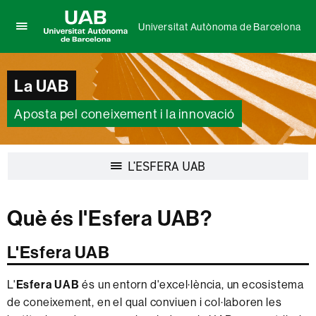
Universitat Autònoma de Barcelona
Prem
UAB
per
Universitat
desplegar
Autònoma
La UAB
el
de
menú
Barcelona
de
Aposta pel coneixement i la innovació
Universitat
Autònoma
de
Desplegar
L'ESFERA UAB
Barcelona
la
navegació
Què és l'Esfera UAB?
L'Esfera UAB
L'
Esfera UAB
és un entorn d'excel·lència, un ecosistema
de coneixement, en el qual conviuen i col·laboren les