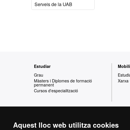
Serveis de la UAB
Mapa
Estudiar
Mobili
web
Grau
Estudi
Màsters i Diplomes de formació
Xarxa
permanent
Cursos d'especialització
Aquest lloc web utilitza cookies
Reconeixement internacional de l'excel·lència