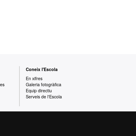
Coneix l'Escola
En xifres
res
Galeria fotogràfica
Equip directiu
Serveis de l'Escola
rotecció de dades
Sobre el web