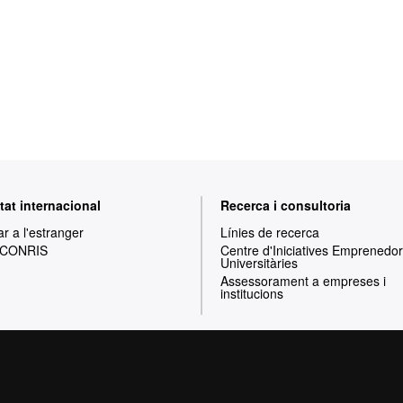
tat internacional
Recerca i consultoria
ar a l'estranger
Línies de recerca
 CONRIS
Centre d'Iniciatives Emprenedo
Universitàries
Assessorament a empreses i
institucions
Inici
Avís legal
Política de privacitat
P