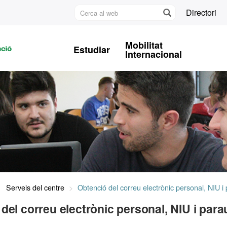
Cerca
Directori
al
U
web
A
Mobilitat
Estudiar
B
Internacional
Serveis del centre
Obtenció del correu electrònic personal, NIU i
del correu electrònic personal, NIU i para