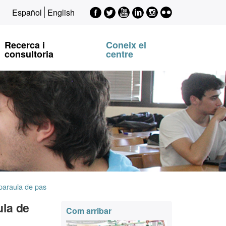
Facebook
Twitter
Youtube
LinkedIn
Instagram
Flickr
Español
English
EPSI
EPSI
EPSI
EPSI
EPSI
Recerca i
Coneix el
consultoria
centre
 paraula de pas
Informació
ula de
Com arribar
complementària