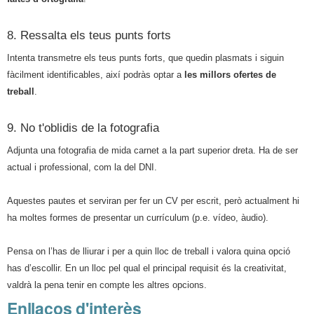
8. Ressalta els teus punts forts
Intenta transmetre els teus punts forts, que quedin plasmats i siguin
fàcilment identificables, així podràs optar a
les millors ofertes de
treball
.
9. No t'oblidis de la fotografia
Adjunta una fotografia de mida carnet a la part superior dreta. Ha de ser
actual i professional, com la del DNI.
Aquestes pautes et serviran per fer un CV per escrit, però actualment hi
ha moltes formes de presentar un currículum (p.e. vídeo, àudio).
Pensa on l’has de lliurar i per a quin lloc de treball i valora quina opció
has d’escollir. En un lloc pel qual el principal requisit és la creativitat,
valdrà la pena tenir en compte les altres opcions.
Informació
Enllaços d'interès