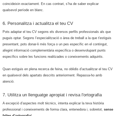
coincideixin exactament. En cas contrari, s’ha de saber explicar
qualsevol període en blanc.
6. Personalitza i actualitza el teu CV
Pots adaptar el teu CV segons els diversos perfils professionals als que
puguis optar. Segons l’especialització o àrea de treball a la que t'estiguis
presentant, pots donar-li més força o un pes específic en el contingut,
afegint informació complementària específica o desenvolupant punts
específics sobre les funcions realitzades o coneixements adquirits.
Quan estiguis en plena recerca de feina, no oblidis d’actualitzar el teu
CV
en qualsevol dels apartats descrits anteriorment. Repassa-ho amb
atenció.
7. Utilitza un llenguatge apropiat i revisa l'ortografia
A excepció d’aspectes molt tècnics, intenta explicar la teva història
professional i coneixements de forma clara, entenedora i, sobretot,
sense
faltes d’ortografia
!