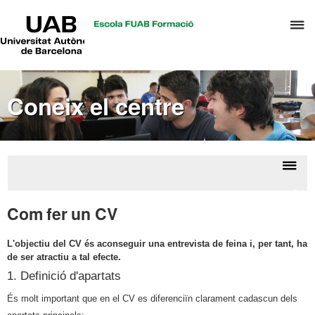
UAB
P
Universitat
Autònoma
p
de
d
Barcelona
el
Coneix el centre
m
d
P
i
S
Despl
Orie
I
la
profe
Com fer un CV
naveg
L'objectiu del CV és aconseguir una entrevista de feina i, per tant, ha
de ser atractiu a tal efecte.
1. Definició d'apartats
És molt important que en el CV es diferenciïn clarament cadascun dels