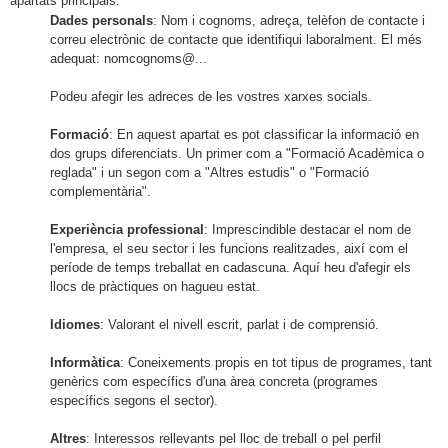
apartats principals:
Dades personals
: Nom i cognoms, adreça, telèfon de contacte i
correu electrònic de contacte que identifiqui laboralment. El més
adequat: nomcognoms@...
Podeu afegir les adreces de les vostres xarxes socials.
Formació
: En aquest apartat es pot classificar la informació en
dos grups diferenciats. Un primer com a "Formació Acadèmica o
reglada" i un segon com a "Altres estudis" o "Formació
complementària".
Experiència professional
: Imprescindible destacar el nom de
l'empresa, el seu sector i les funcions realitzades, així com el
període de temps treballat en cadascuna. Aquí heu d'afegir els
llocs de pràctiques on hagueu estat.
Idiomes
: Valorant el nivell escrit, parlat i de comprensió.
Informàtica
: Coneixements propis en tot tipus de programes, tant
genèrics com específics d'una àrea concreta (programes
específics segons el sector).
Altres
: Interessos rellevants pel lloc de treball o pel perfil