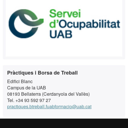
Contacte
Pràctiques i Borsa de Treball
Edifici Blanc
Campus de la UAB
08193 Bellaterra (Cerdanyola del Vallès)
Tel. +34 93 592 97 27
practiques.btreball.fuabformacio@uab.cat