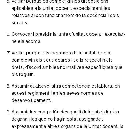
Vetllar
perquè
es
compleixin
les
disposicions
aplicables
a la
unitat
docent,
especialment
les
relatives
al
bon
funcionament
de la
docència
i dels
serveis.
Convocar
i presidir la
junta
d’unitat
docent
i
executar-
ne
els
acords.
Vetllar
perquè
els
membres
de la
unitat
docent
compleixin
els
seus
deures
i
se’ls
respectin
els
drets,
d’acord
amb
les
normatives
específiques
que
els
regulin.
Assumir
qualsevol
altra
competència
establerta
en
aquest
reglament
i en les
seves
normes
de
desenvolupament.
Assumir
les
competències
que
li
delegui
el degà o
degana
i les
que no
hagin
estat
assignades
expressament
a altres
òrgans
de la
Unitat
docent,
la