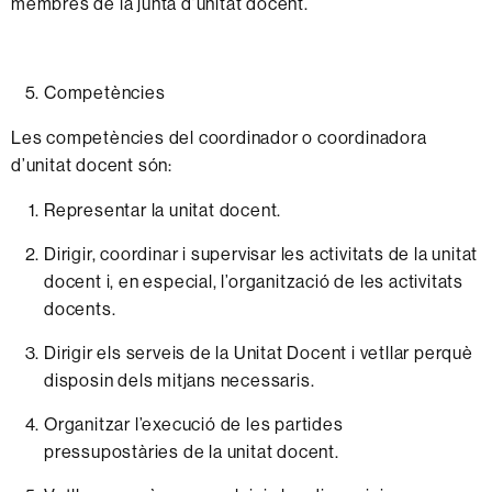
membres
de
la
junta
d’unitat
docent.
Competències
Les
competències
del
coordinador
o
coordinadora
d’unitat
docent
són:
Representar
la
unitat
docent.
Dirigir,
coordinar
i
supervisar
les activitats de la
unitat
docent
i, en
especial,
l’organització
de les activitats
docents.
Dirigir
els
serveis
de la
Unitat
D
ocent
i
vetllar perquè
disposin dels
mitjans
necessaris.
Organitzar l’execució
de les
partides
pressupostàries
de la
unitat
docent.