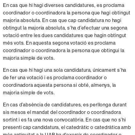
En
cas
que
hi
hagi
diverses
candidatures,
es
proclama
coordinador
o
coordinadora
la
persona
que
hagi
obtingut
majoria
absoluta.
En
cas
que
cap
candidatura
no
hagi
obtingut
la majoria
absoluta,
s’ha
d’efectuar
una
segona
votació
entre
les
dues
candidatures
que
hagin
obtingut
més vots. En aquesta
segona
votació es
proclama
coordinador
o
coordinadora
la
persona
que obtingui
la
majoria
simple
de vots.
En
cas
que
hi
hagi
una
sola
candidatura,
únicament
s’ha
de
fer
una
votació i es
proclama
coordinador
o
coordinadora
aquesta
persona
si
obté,
almenys,
la
majoria
simple
de vots.
En
cas
d’absència
de
candidatures,
es
perllonga
durant
sis mesos
el
mandat
del
coordinador
o
coordinadora
sortint
i es
fa
una
nova
convocatòria.
En
cas
que no
s’hi
presenti
cap candidatura,
el
catedràtic
o
catedràtica
amb
més antiguitat a la UAB
ha d’exercir
de
coordinador
o