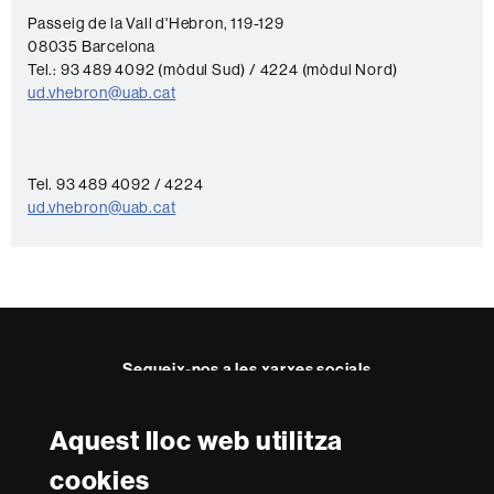
o
Passeig de la Vall d'Hebron, 119-129
08035 Barcelona
n
Tel.: 93 489 4092 (mòdul Sud) / 4224 (mòdul Nord)
t
ud.vhebron@uab.cat
a
c
t
Tel. 93 489 4092 / 4224
ud.vhebron@uab.cat
e
Segueix-nos a les xarxes socials
Aquest lloc web utilitza
Reconeixement internacional de l'excel·lència
cookies
HR