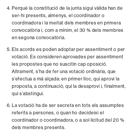
Perquè
la
constitució
de
la
junta
sigui
vàlida
han
de
ser-hi
presents,
almenys,
el
coordinador
o
coordinadora
i la
meitat
dels
membres
en
primera
convocatòria
i, com a mínim, el 30 % dels
membres
en
segona
convocatòria.
Els
acords
es poden adoptar per
assentiment
o per
votació.
Es
consideren
aprovades
per
assentiment
les
propostes
que
no
suscitin
cap
oposició.
Altrament,
s’ha
de
fer
una
votació
ordinària,
que
s’efectua
a mà alçada: en primer
lloc,
qui
aprovi
la
proposta,
a
continuació,
qui la
desaprovi
i, finalment,
qui
s’abstingui.
La votació
ha
de
ser
secreta
en tots els
assumptes
referits
a
persones,
o
quan
ho
decideixi
el
coordinador
o
coordinadora,
o a
sol·licitud
del 20 %
dels
membres
presents.