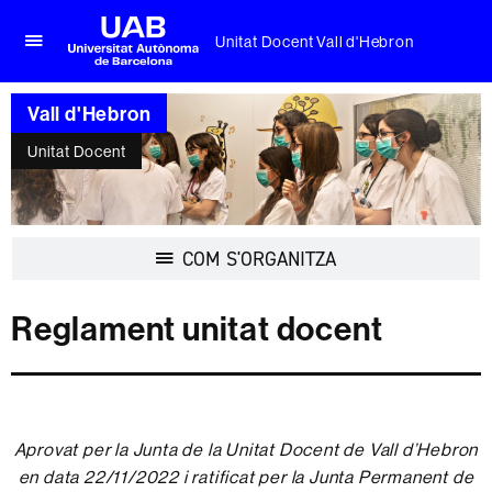
Unitat Docent Vall d'Hebron
Prem
UAB
per
Universitat
desplegar
Vall d'Hebron
Autònoma
el
de
menú
Unitat Docent
Barcelona
de
Unitat
Docent
Vall
Desplegar
COM S'ORGANITZA
d'Hebron
la
navegació
Reglament unitat docent
Aprovat per la Junta de la Unitat Docent de Vall d’Hebron
en data 22/11/2022 i ratificat per la Junta Permanent de