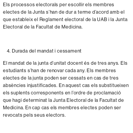
Els
processos
electorals
per
escollir
els
membres
electes
de la
Junta
s’han
de
dur
a terme
d’acord
amb
el
que
estableix
el
Reglament
electoral
de la
UAB
i la
Junta
Electoral
de la
Facultat
de
Medicina.
Durada
del
mandat
i
cessament
El
mandat
de la junta
d’unitat
docent
és de tres
anys.
Els
estudiants
s’han
de
renovar
cada
any.
Els membres
electes
de la
junta
poden
ser
cessats
en cas de tres
absències
injustificades.
En
aquest
cas els
substitueixen
els suplents
corresponents
en
l’ordre
de
proclamació
que
hagi
determinat
la
Junta
Electoral
de la
Facultat
de
Medicina.
En
cap
cas
els
membres
electes
poden
ser
revocats
pels
seus
electors.