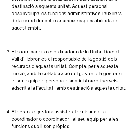
destinació
a
aquesta
unitat.
Aquest
personal
desenvolupa
les
funcions
administratives
i
auxiliars
de la
unitat
docent
i
assumeix
responsabilitats
en
aquest
àmbit.
El
coordinador
o
coordinadora
de la
Unitat
Docent
Vall d’Hebron
és el
responsable
de la
gestió
dels
recursos
d’aquesta
unitat. Compta, per a aquesta
funció,
amb
la
col·laboració
del
gestor o la gestora i
el seu equip
de personal
d’administració
i
serveis
adscrit
a la
Facultat
i
amb destinació
a
aquesta
unitat.
El gestor o gestora assisteix tècnicament al
coordinador o coordinador i el seu equip per a les
funcions que li son pròpies