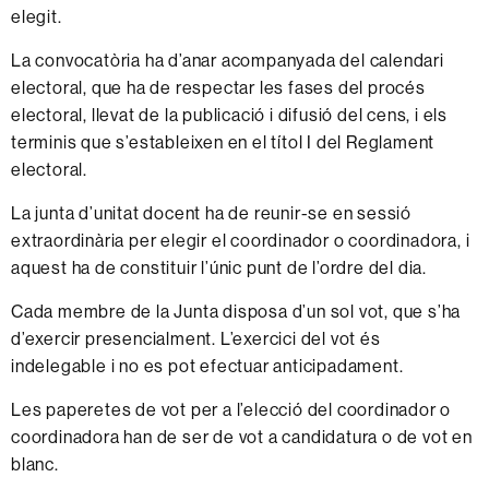
elegit.
La
convocatòria
ha
d’anar
acompanyada
del
calendari
electoral,
que
ha
de
respectar
les
fases
del
procés
electoral, llevat de la
publicació
i
difusió
del
cens,
i els
terminis
que s’estableixen
en el títol I del
Reglament
electoral.
La
junta
d’unitat
docent
ha
de
reunir-se
en
sessió
extraordinària
per
elegir
el
coordinador
o
coordinadora,
i
aquest
ha
de
constituir l’únic
punt
de
l’ordre del
dia.
Cada
membre
de la
Junta
disposa
d’un
sol vot,
que
s’ha
d’exercir
presencialment.
L’exercici
del vot és
indelegable
i
no
es pot
efectuar
anticipadament.
Les
paperetes
de
vot per a l’elecció del
coordinador
o
coordinadora
han
de
ser
de vot a
candidatura
o de vot en
blanc.