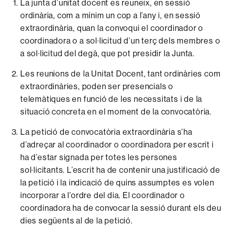
La
junta
d’unitat
docent
es
reuneix,
en
sessió
ordinària,
com a mínim un cop a l’any
i, en
sessió
extraordinària,
quan
la
convoqui
el
coordinador
o
coordinadora
o a
sol·licitud
d’un
terç
dels
membres o
a sol·licitud del degà, que pot presidir la Junta.
Les reunions de la Unitat Docent, tant ordinàries com
extraordinàries, poden ser presencials o
telemàtiques en funció de les necessitats i de la
situació concreta en el moment de la convocatòria.
La
petició
de
convocatòria
extraordinària
s’ha
d’adreçar
al
coordinador
o
coordinadora
per
escrit
i
ha
d’estar
signada
per totes les
persones
sol·licitants.
L’escrit
ha
de contenir
una
justificació
de
la
petició
i
la
indicació
de
quins
assumptes
es
volen
incorporar
a
l’ordre
del
dia.
El
coordinador
o
coordinadora
ha
de
convocar
la
sessió
durant
els deu
dies
següents
al
de la petició.