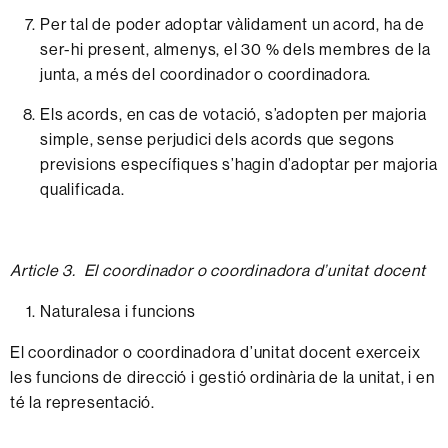
Per
tal de
poder
adoptar
vàlidament
un
acord,
ha
de
ser-hi
present,
almenys,
el 30 %
dels
membres
de la
junta,
a més del
coordinador
o
coordinadora.
Els
acords,
en
cas
de votació,
s’adopten
per
majoria
simple,
sense
perjudici
dels
acords
que segons
previsions
específiques
s’hagin
d’adoptar
per
majoria
qualificada.
Article 3. El
coordinador o coordinadora d’unitat
docent
Naturalesa
i
funcions
El
coordinador
o
coordinadora
d’unitat
docent
exerceix
les
funcions
de
direcció
i
gestió
ordinària
de la
unitat,
i en
té la
representació.