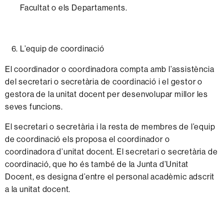
Facultat
o els
Departaments.
L’equip
de
coordinació
El
coordinador
o
coordinadora
compta
amb
l’assistència
del
secretari
o
secretària
de
coordinació i el gestor o
gestora de la unitat docent
per
desenvolupar
millor les
seves
funcions.
El
secretari
o
secretària
i la
resta
de
membres
de
l’equip
de
coordinació
els
proposa
el
coordinador
o
coordinadora
d’unitat
docent.
El
secretari
o
secretària
de
coordinació,
que ho
és també de la
Junta
d’Unitat
D
ocent,
es
designa
d’entre
el
personal
acadèmic
adscrit
a la
unitat
docent.