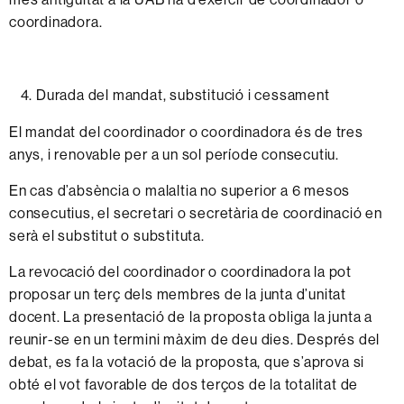
coordinadora.
Durada
del
mandat,
substitució
i
cessament
El
mandat
del
coordinador
o
coordinadora
és de tres
anys,
i
renovable
per a
un
sol
període consecutiu.
En
cas
d’absència
o malaltia
no
superior
a 6 mesos
consecutius, el secretari o secretària de coordinació
en
serà
el
substitut o substituta.
La
revocació
del
coordinador
o
coordinadora
la
pot
proposar
un
terç dels
membres
de la junta
d’unitat
docent.
La
presentació
de la
proposta
obliga la
junta
a
reunir-se
en un
termini
màxim
de deu dies.
Després
del
debat,
es
fa
la votació
de
la
proposta,
que
s’aprova
si
obté
el
vot
favorable
de
dos
terços de la
totalitat
de