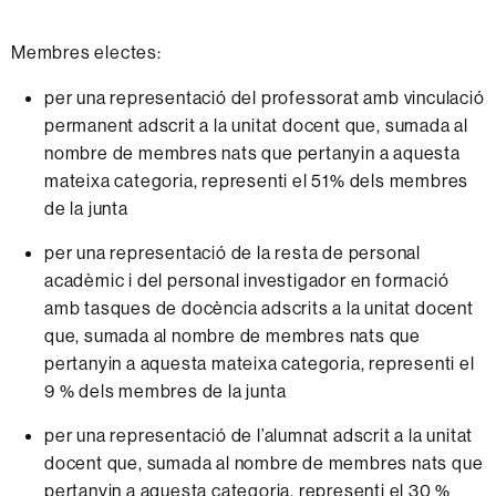
Membres electes:
per
una representació del
professorat
amb
vinculació
permanent
adscrit
a la
unitat
docent
que,
sumada
al
nombre
de
membres
nats
que
pertanyin
a
aquesta
mateixa
categoria,
representi
el 51% dels
membres
de la
junta
per
una
representació
de
la
resta
de
personal
acadèmic
i
del
personal
investigador
en
formació
amb
tasques
de
docència
adscrits
a la
unitat
docent
que,
sumada
al
nombre
de
membres
nats
que
pertanyin
a
aquesta
mateixa
categoria,
representi
el
9 %
dels
membres
de la
junta
per
una
representació
de
l’alumnat
adscrit
a la unitat
docent
que, sumada al nombre de membres nats que
pertanyin a aquesta categoria, representi
el 30 %