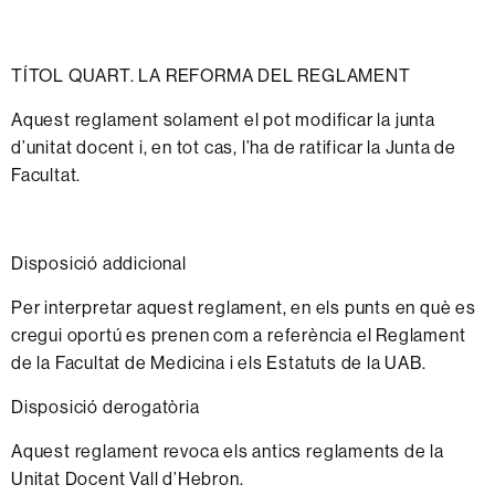
TÍTOL QUART.
LA
REFORMA
DEL
REGLAMENT
Aquest
reglament
solament
el pot modificar la
junta
d’unitat
docent
i, en tot
cas,
l’ha
de
ratificar
la
Junta
de
Facultat.
Disposició addicional
Per interpretar aquest reglament, en els punts en qu
è
es
cregui oport
ú
es prenen com a refer
è
ncia el Reglament
de la Facultat de Medicina i els Estatuts de la UAB.
Disposició derogatòria
Aquest
reglament
revoca
els
antics
reglaments
de la
Unitat
Docent
Vall d
’
Hebron.