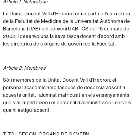
Article 1. Naturalesa
La
Unitat
Docent Vall d’Hebron
forma
part
de
l’estructura
de la
Facultat
de
Medicina
de la
Universitat
Autònoma
de
Barcelona
(UAB)
pel
conveni UAB-ICS del 15 de març de
2002,
i
desenvolupa
la
seva
tasca
docent
d’acord
amb
les
directrius
dels
òrgans
de govern
de la
Facultat.
Article 2. Membres
Són
membres
de la
Unitat
Docent Vall d’Hebron:
el
personal
acadèmic
amb
tasques
de docència
adscrit
a
aquesta
unitat,
l’alumnat
matriculat
en els
ensenyaments
que
s’hi
imparteixen i
el
personal
d’administració
i
serveis
que
hi
estigui
adscrit.
TÍTOL SEGON.
ÒRGANS
DE
GOVERN