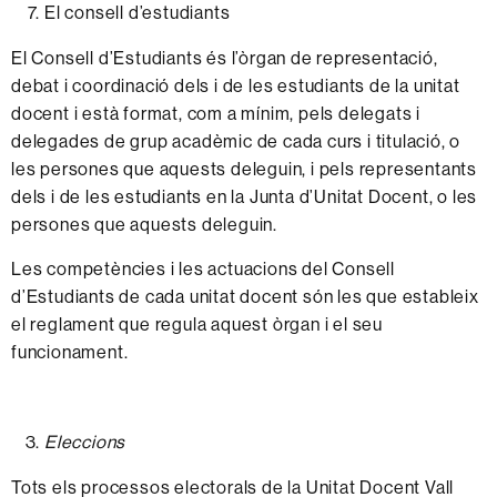
El consell d’estudiants
El
C
onsell
d’Estudiants
és l’òrgan de
representació,
debat
i
coordinació
dels i de les
estudiants
de la
unitat
docent
i està
format,
com a mínim, pels
delegats i
delegades
de
grup
acadèmic
de
cada
curs
i titulació, o
les
persones
que
aquests
deleguin,
i pels
representants
dels i de les
estudiants
en la
J
unta
d’Unitat
D
ocent,
o les
persones
que aquests
deleguin.
Les
competències
i les
actuacions
del
Consell
d’Estudiants
de
cada
unitat
docent
són les
que
estableix
el
reglament
que regula
aquest
òrgan
i el
seu
funcionament.
Eleccions
Tots els
processos
electorals
de la
Unitat
Docent
Vall