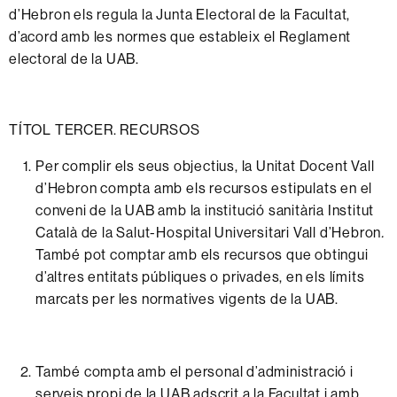
d’Hebron els
regula
la
Junta
Electoral
de la
Facultat,
d’acord amb
les
normes
que
estableix
el
Reglament
electoral
de la
UAB.
TÍTOL TERCER.
RECURSOS
Per
complir els
seus
objectius,
la
Unitat
Docent
Vall
d’Hebron
compta
amb
els
recursos
estipulats
en el
conveni
de la UAB
amb
la
institució
sanitària Institut
Català de la Salut-Hospital Universitari Vall d’Hebron
.
També
pot
comptar
amb
els
recursos
que
obtingui
d’altres
entitats
públiques
o
privades,
en els límits
marcats
per
les
normatives
vigents
de la
UAB.
També
compta
amb
el
personal
d’administració
i
serveis
propi
de la
UAB
adscrit a la
Facultat
i
amb