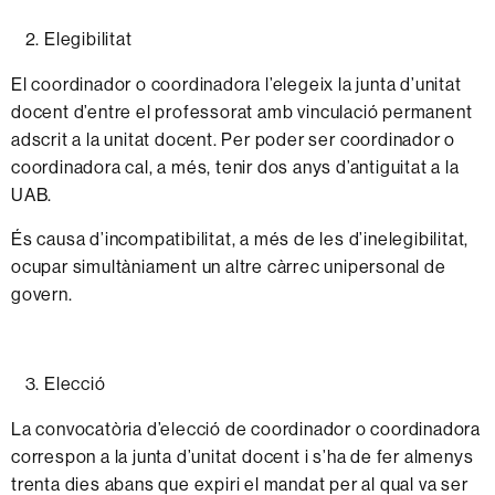
Elegibilitat
El
coordinador
o
coordinadora
l’elegeix
la
junta
d’unitat
docent
d’entre
el
professorat
amb
vinculació
permanent
adscrit
a la
unitat
docent.
Per
poder
ser
coordinador
o
coordinadora
cal,
a
més,
tenir dos
anys
d’antiguitat
a
la
UAB.
És
causa
d’incompatibilitat,
a més de
les
d’inelegibilitat,
ocupar
simultàniament
un
altre
càrrec
unipersonal
de
govern.
Elecció
La
convocatòria
d’elecció
de
coordinador
o
coordinadora
correspon
a la
junta
d’unitat
docent
i
s’ha
de
fer
almenys
trenta
dies
abans
que expiri
el
mandat
per
al
qual
va
ser