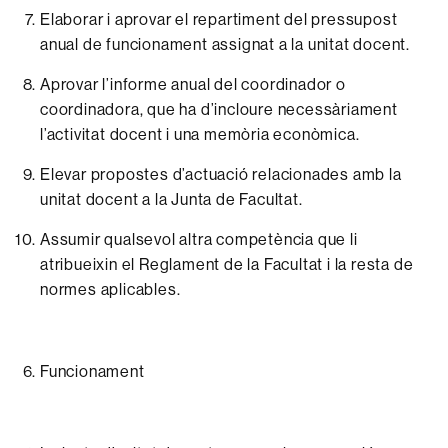
Elaborar
i
aprovar
el
repartiment
del
pressupost
anual
de
funcionament
assignat
a la unitat
docent.
Aprovar
l’informe
anual
del
coordinador
o
coordinadora,
que
ha
d’incloure
necessàriament
l’activitat
docent
i
una
memòria
econòmica.
Elevar
propostes
d’actuació
relacionades
amb
la
unitat
docent
a la
Junta
de
Facultat.
Assumir
qualsevol
altra
competència
que
li
atribueixin
el
Reglament
de
la
Facultat
i la
resta
de
normes
aplicables.
Funcionament