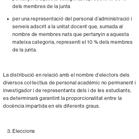
dels
membres
de la
junta
per
una
representació
del
personal
d’administració
i
serveis
adscrit
a la
unitat
docent
que, sumada al
nombre de membres nats que pertanyin a aquesta
mateixa categoria,
representi
el 10 %
dels
membres
de la
junta.
L
a
distribució
en
relació
amb
el
nombre
d’electors
dels
diversos
col·lectius
de
personal
acadèmic
no
permanent
i
investigador
i de
representants
dels i de les estudiants
,
es determinarà garantint la proporcionalitat entre la
docència impartida en els diferents graus.
Eleccions