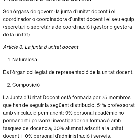
Són
òrgans
de
govern:
la
junta
d’unitat
docent
i el
coordinador
o
coordinadora
d’unitat
docent
i el
seu
equip
(secretari o secretària de coordinació i gestor o gestora
de la unitat)
Article 3. La
junta
d’unitat
docent
Naturalesa
És
l’òrgan
col·legiat
de
representació
de
la
unitat
docent.
Composició
La Junta d’Unitat Docent està formada per 75 membres
que han de seguir la següent distribució: 51% professorat
amb vinculació permanent; 9% personal acadèmic no
permanent i personal investigador en formació amb
tasques de docència; 30% alumnat adscrit a la unitat
docent i 10% personal d’administració i serveis.