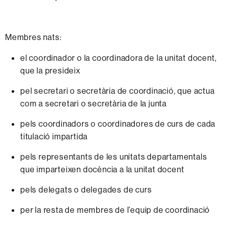
Membres nats:
el
coordinador
o
la
coordinadora
de la
unitat
docent,
que
la
presideix
pel
secretari
o
secretària
de
coordinació,
que
actua
com
a
secretari o secretària
de la
junta
pels
coordinadors
o coordinadores
de
curs
de
cada
titulació
impartida
pels representants de les unitats departamentals
que imparteixen docència a la unitat docent
pels delegats o delegades de curs
per la
resta
de
membres
de
l’equip
de
coordinació