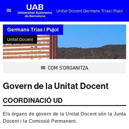
Unitat Docent Germans Trias i Pujol
Prem
UAB
per
Universitat
desplegar
Germans Trias i Pujol
Autònoma
el
de
menú
Unitat Docent
Barcelona
de
Unitat
Docent
Germans
Trias
Desplegar
COM S'ORGANITZA
i
la
Pujol
navegació
Govern de la Unitat Docent
COORDINACIÓ UD
Els òrgans de govern de la Unitat Docent són la Junta
Docent i la Comissió Permanent.