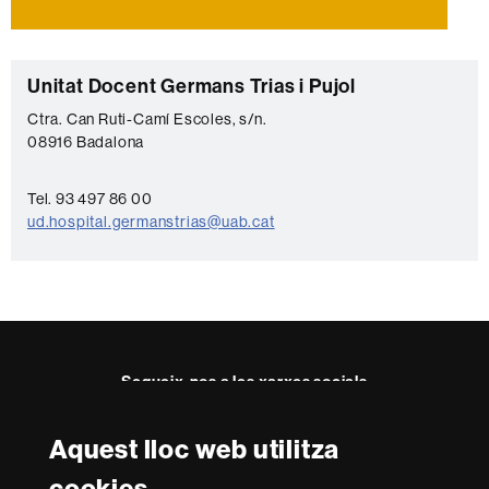
C
Unitat Docent Germans Trias i Pujol
o
Ctra. Can Ruti-Camí Escoles, s/n.
08916 Badalona
n
t
Tel. 93 497 86 00
a
ud.hospital.germanstrias@uab.cat
c
t
e
Segueix-nos a les xarxes socials
Aquest lloc web utilitza
Reconeixement internacional de l'excel·lència