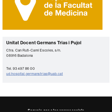
C
Unitat Docent Germans Trias i Pujol
o
Ctra. Can Ruti-Camí Escoles, s/n.
08916 Badalona
n
t
Tel. 93 497 86 00
a
ud.hospital.germanstrias@uab.cat
c
t
e
Segueix-nos a les xarxes socials