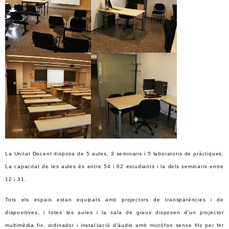
La Unitat Docent disposa de 5 aules, 3 seminaris i 5 laboratoris de pràctiques.
La capacitat de les aules és entre 54 i 62 estudiants i la dels seminaris entre
12 i 31.
Tots els espais estan equipats amb projectors de transparències i de
diapositives, i totes les aules i la sala de graus disposen d'un projector
multimèdia fix, ordinador i instal·lació d'àudio amb micròfon sense fils per fer