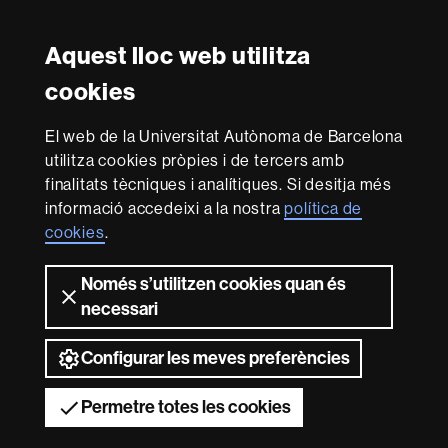
Aquest lloc web utilitza
Reconeixement internacional de l'excel·lència
cookies
HR
Excellence
El web de la Universitat Autònoma de Barcelona
in
Research
utilitza cookies pròpies i de tercers amb
-
Amb el finançament de
finalitats tècniques i analítiques. Si desitja més
Euraxess
informació accedeixi a la nostra
política de
cookies
.
Sobre
Només s’utilitzen cookies quan és
aquest
necessari
web
Avís legal
Protecció de dades
Sobre el
web
Accessibilitat web
Mapa del web UAB
Configurar les meves preferències
2026 Universitat Autònoma de Barcelona
Permetre totes les cookies