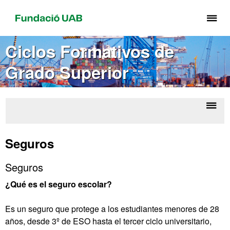
Cli
aq
pa
Ciclos Formativos de
de
Grado Superior
el
me
de
Fu
Despl
Cic
UA
la
Forma
Seguros
de G
naveg
Supe
Seguros
¿Qué es el seguro escolar?
Es un seguro que protege a los estudiantes menores de 28
años, desde 3º de ESO hasta el tercer ciclo universitario,