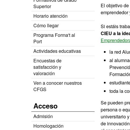
El objetivo d
Superior
emprendedor y 
Horario atención
Cómo llegar
Si estáis trab
CIEU a la id
Programa Forma't al
Emprendedoras
Port
Actividades educativas
la red Al
al alumna
Encuestas de
satisfacción y
Prevenció
valoración
Formación
estudiant
Ven a conocer nuestros
CFGS
toda la c
Se pueden pre
Acceso
persona o equ
Admisión
universitario 
de innovación
Homologación