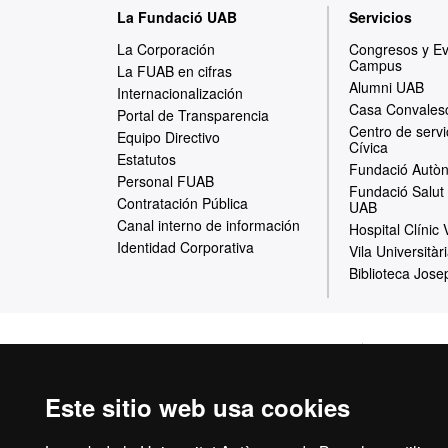
M
La Fundació UAB
Servicios
a
La Corporación
Congresos y E
Campus
p
La FUAB en cifras
Alumni UAB
Internacionalización
a
Casa Convales
Portal de Transparencia
Centro de servi
w
Equipo Directivo
Cívica
Estatutos
e
Fundació Autòn
Personal FUAB
Fundació Salut 
b
Contratación Pública
UAB
Canal interno de información
Hospital Clínic
Identidad Corporativa
Vila Universitàr
Biblioteca Jose
Inicio
Aviso Leg
Este sitio web usa cookies