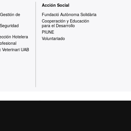
Acción Social
y Gestión de
Fundació Autònoma Solidària
Cooperación y Educación
 Seguridad
para el Desarrollo
PIUNE
ección Hotelera
Voluntariado
ofesional
c Veterinari UAB
otección de datos