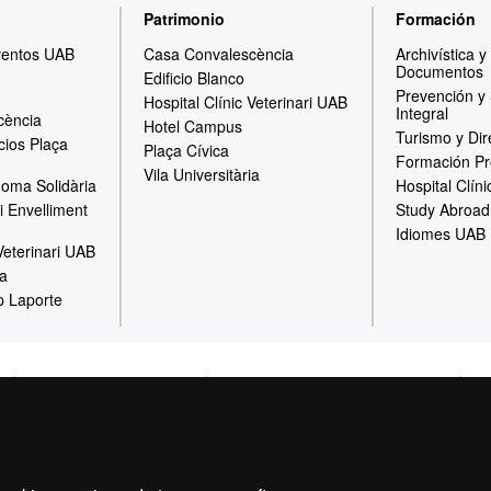
Patrimonio
Formación
ventos UAB
Casa Convalescència
Archivística 
Documentos
Edificio Blanco
Prevención y
Hospital Clínic Veterinari UAB
Integral
cència
Hotel Campus
Turismo y Dir
cios Plaça
Plaça Cívica
Formación Pr
Vila Universitària
oma Solidària
Hospital Clíni
i Envelliment
Study Abroad
Idiomes UAB
 Veterinari UAB
ia
p Laporte
al
Política de Privacidad
Canal interno de información
Pr
Sobre la web
Fundació UAB | Universitat Autònoma de Barcelona