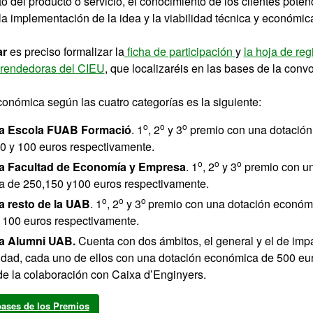
o del producto o servicio, el conocimiento de los clientes potenc
a implementación de la idea y la viabilidad técnica y económica
ar
es preciso formalizar la
ficha de participación
y
la hoja de reg
rendedoras del CIEU
, que localizaréis en las bases de la convo
onómica según las cuatro categorías es la siguiente:
o
o
o
ía Escola FUAB Formació
. 1
, 2
y 3
premio con una dotació
0 y 100 euros respectivamente.
o
o
o
a Facultad de Economía y Empresa
. 1
, 2
y 3
premio con un
 de 250,150 y100 euros respectivamente.
o
o
o
a resto de la UAB
. 1
, 2
y 3
premio con una dotación económ
 100 euros respectivamente.
a Alumni UAB.
Cuenta con dos ámbitos, el general y el de impa
lidad, cada uno de ellos con una dotación económica de 500 eu
de la colaboración con Caixa d’Enginyers.
bases de los Premios