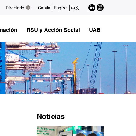
LinkedIn
Youtube
Directorio
Català
English
中文
mación
RSU y Acción Social
UAB
Información
Noticias
complementaria