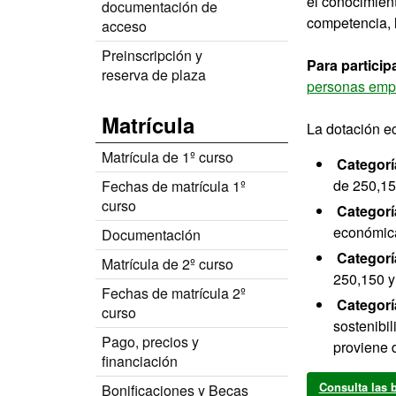
el conocimient
documentación de
competencia, l
acceso
Preinscripción y
Para particip
reserva de plaza
personas emp
Matrícula
La dotación ec
Matrícula de 1º curso
Categor
de 250,15
Fechas de matrícula 1º
curso
Categorí
económica
Documentación
Categorí
Matrícula de 2º curso
250,150 y
Fechas de matrícula 2º
Categorí
curso
sostenibi
Pago, precios y
proviene 
financiación
Consulta las 
Bonificaciones y Becas