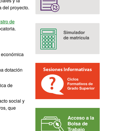
iales y la
 del proyecto.
istro de
catoria.
n económica
a dotación
ica de
cto social y
ros, que