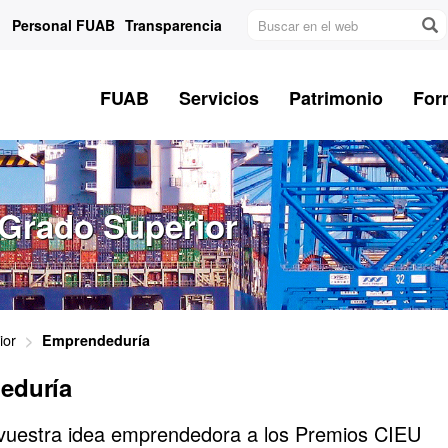
Buscar
Personal FUAB
Transparencia
en
el
web
FUAB
Servicios
Patrimonio
For
 Grado Superior
ior
Emprendeduría
eduría
vuestra idea emprendedora a los Premios CIEU