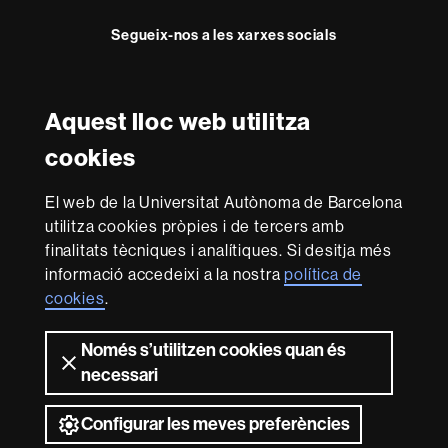
Segueix-nos a les xarxes socials
Instagram
TikTok
YouTube
LinkedIn
Bluesky
Faceboo
Teleg
Aquest lloc web utilitza
Reconeixement internacional de l'excel·lència
cookies
HR
Excellence
El web de la Universitat Autònoma de Barcelona
in
utilitza cookies pròpies i de tercers amb
Research
-
Amb el finançament de
finalitats tècniques i analítiques. Si desitja més
Euraxess
informació accedeixi a la nostra
política de
cookies
.
Sobre
Només s’utilitzen cookies quan és
aquest
necessari
web
Avís legal
Protecció de dades
Sobre el
web
Accessibilitat web
Mapa del web UAB
Configurar les meves preferències