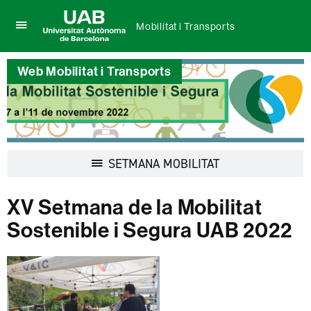
Mobilitat i Transports
Prem
UAB
per
Universitat
desplegar
Web Mobilitat i Transports
Autònoma
el
de
menú
Barcelona
de
Mobilitat
i
Transports
Desplegar
SETMANA MOBILITAT
la
navegació
XV Setmana de la Mobilitat
Sostenible i Segura UAB 2022