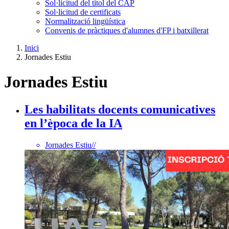
Sol·licitud del títol del CAP
Sol·licitud de certificats
Normalització lingüística
Convenis de pràctiques d'alumnes d'FP i batxillerat
Inici
Jornades Estiu
Jornades Estiu
Les habilitats docents comunicatives
en l’època de la IA
Jornades Estiu
//