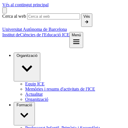
Vés al contingut principal
Cerca al web
Vés
Universitat Autònoma de Barcelona
Institut de
Ciències de l'Educació ICE
Menú
Organització
Equip ICE
Memòries i resums d'activitats de l'ICE
Actualitat
Organització
Formació
Professorat Infantil, Primària i Secundària