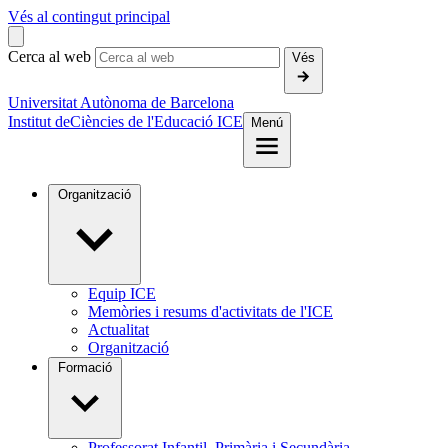
Vés al contingut principal
Cerca al web
Vés
Universitat Autònoma de Barcelona
Institut de
Ciències de l'Educació ICE
Menú
Organització
Equip ICE
Memòries i resums d'activitats de l'ICE
Actualitat
Organització
Formació
Professorat Infantil, Primària i Secundària