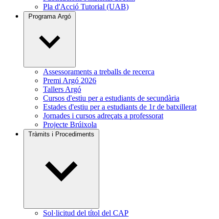
Pla d'Acció Tutorial (UAB)
Programa Argó
Assessoraments a treballs de recerca
Premi Argó 2026
Tallers Argó
Cursos d'estiu per a estudiants de secundària
Estades d'estiu per a estudiants de 1r de batxillerat
Jornades i cursos adreçats a professorat
Projecte Brúixola
Tràmits i Procediments
Sol·licitud del títol del CAP