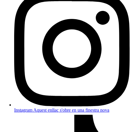
Instagram
Aquest enllaç s'obre en una finestra nova