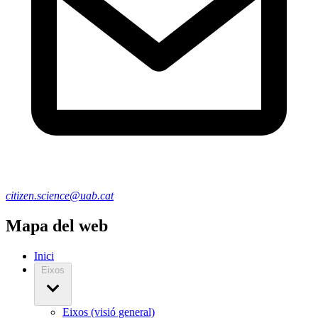
citizen.science@uab.cat
Mapa del web
Inici
Eixos
Eixos (visió general)