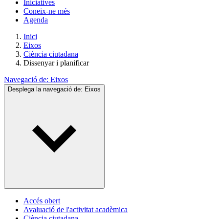
Iniciatives
Coneix-ne més
Agenda
Inici
Eixos
Ciència ciutadana
Dissenyar i planificar
Navegació de:
Eixos
Desplega la navegació de:
Eixos
Accés obert
Avaluació de l'activitat acadèmica
Ciència ciutadana