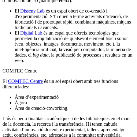
d’innovació de la Quàdruple Hèlix).
El
Disseny Lab
és un espai obert de co-creació i
d'experimentació. S’hi duen a terme activitats d’ideació, de
fabricació i de prototipat ràpid, combinant màquines, mitjans
tradicionals i avançats.
El
Digital Lab
és un espai que ofereix tecnologies que
permeten la digitalització de qualsevol element físic i sonor
(veu, objectes, imatges, documents, moviment, etc.), la
intel·ligència artificial, la visió per computador, la mineria de
dades, el
big data
, la publicació de processos i resultats en un
web.
COMTEC Centre
El
COMTEC Centre
és un sol espai obert amb tres funcions
diferenciades:
Àrea d’experimentació
Àgora
Àrea de creació-coworking.
L’ús és per a finalitats acadèmiques i de les biblioteques en el marc
de la docència, la recerca i la transferència. Hi tenen cabuda
activitats d’innovació docent, experimental, tallers, aprenentatge
actiu, conferències, etc. adreçades a la comunitat universitària,