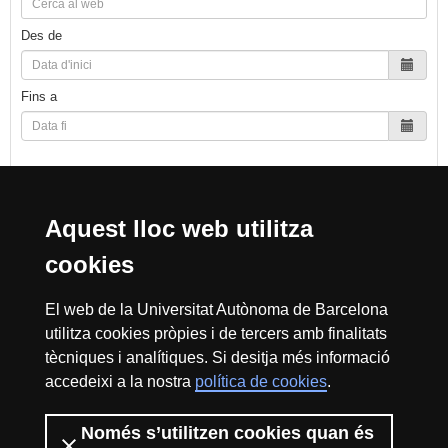
Des de
Fins a
Cerca
Aquest lloc web utilitza
cookies
Reconeixement internacional de l'excel·lència
El web de la Universitat Autònoma de Barcelona
HR
utilitza cookies pròpies i de tercers amb finalitats
tècniques i analítiques. Si desitja més informació
accedeixi a la nostra
política de cookies
.
Excell
Només s’utilitzen cookies quan és
Inici
Sobre el web
Accessibilitat web
Avís Legal
Política de