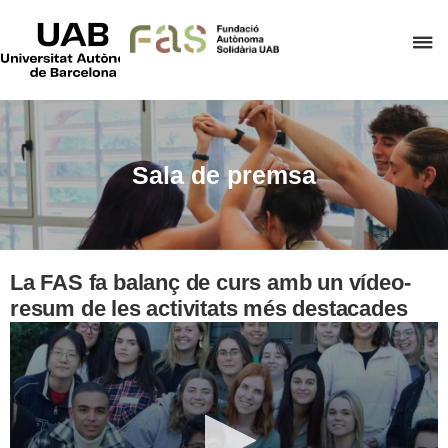
UAB
Universitat
P
Autònoma
de
p
Barcelona
d
el
m
Sala de premsa
d
F
A
S
La FAS fa balanç de curs amb un vídeo-
resum de les activitats més destacades