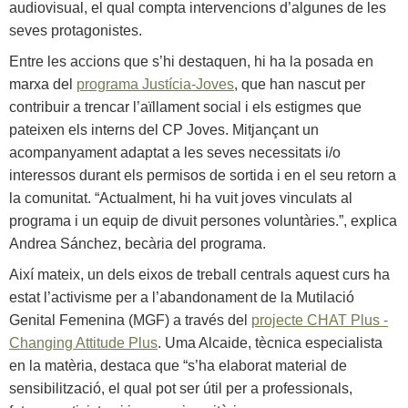
audiovisual, el qual compta intervencions d’algunes de les
seves protagonistes.
Entre les accions que s’hi destaquen, hi ha la posada en
marxa del
programa Justícia-Joves
, que han nascut per
contribuir a trencar l’aïllament social i els estigmes que
pateixen els interns del CP Joves. Mitjançant un
acompanyament adaptat a les seves necessitats i/o
interessos durant els permisos de sortida i en el seu retorn a
la comunitat. “Actualment, hi ha vuit joves vinculats al
programa i un equip de divuit persones voluntàries.”, explica
Andrea Sánchez, becària del programa.
Així mateix, un dels eixos de treball centrals aquest curs ha
estat l’activisme per a l’abandonament de la Mutilació
Genital Femenina (MGF) a través del
projecte CHAT Plus -
Changing Attitude Plus
. Uma Alcaide, tècnica especialista
en la matèria, destaca que “s’ha elaborat material de
sensibilització, el qual pot ser útil per a professionals,