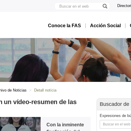
Buscar
Director
en
U
el
A
web
B
Conoce la FAS
Acción Social
hivo de Noticias
Detall notícia
n un vídeo-resumen de las
Buscador de 
Expresiones de b
Con la inminente