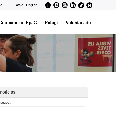
Facebook
Instagram
Youtube
Linkedin
metode-
metode-
io
Català
English
tiktok
bluesky
Cooperación-EpJG
Refugi
Voluntariado
noticias
úsqueda