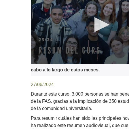
0
cabo a lo largo de estos meses.
seconds
of
0
seconds
Volume
27/06/2024
90%
Durante este curso, 3.000 personas se han bene
de la FAS, gracias a la implicación de 350 estud
de la comunidad universitaria.
Para resumir cuáles han sido las principales no
ha realizado este resumen audiovisual, que cue