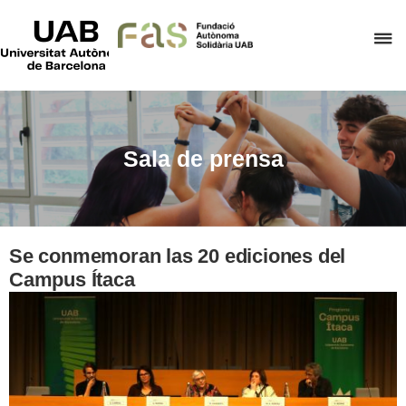
UAB
Universitat
C
Autònoma
de
a
Barcelona
p
d
el
Sala de prensa
m
d
F
A
Se conmemoran las 20 ediciones del
S
Campus Ítaca