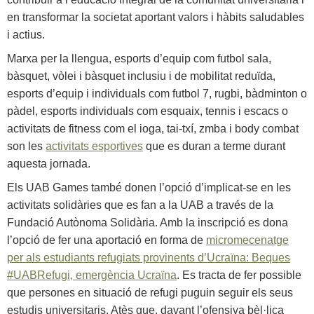
en transformar la societat aportant valors i hàbits saludables
i actius.
Marxa per la llengua, esports d’equip com futbol sala,
bàsquet, vòlei i bàsquet inclusiu i de mobilitat reduïda,
esports d’equip i individuals com futbol 7, rugbi, bàdminton o
pàdel, esports individuals com esquaix, tennis i escacs o
activitats de fitness com el ioga, tai-txí, zmba i body combat
son les
activitats esportives
que es duran a terme durant
aquesta jornada.
Els UAB Games també donen l’opció d’implicat-se en les
activitats solidàries que es fan a la UAB a través de la
Fundació Autònoma Solidària. Amb la inscripció es dona
l’opció de fer una aportació en forma de
micromecenatge
per als estudiants refugiats provinents d’Ucraïna: Beques
#UABRefugi, emergència Ucraïna
. Es tracta de fer possible
que persones en situació de refugi puguin seguir els seus
estudis universitaris. Atès que, davant l’ofensiva bèl·lica