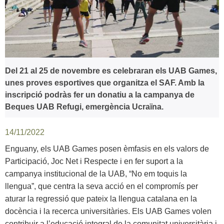
Del 21 al 25 de novembre es celebraran els UAB Games,
unes proves esportives que organitza el SAF. Amb la
inscripció podràs fer un donatiu a la campanya de
Beques UAB Refugi, emergència Ucraïna.
14/11/2022
Enguany, els UAB Games posen èmfasis en els valors de
Participació, Joc Net i Respecte i en fer suport a la
campanya institucional de la UAB, “No em toquis la
llengua”, que centra la seva acció en el compromís per
aturar la regressió que pateix la llengua catalana en la
docència i la recerca universitàries. Els UAB Games volen
contribuir a l’educació integral de la comunitat universitària i