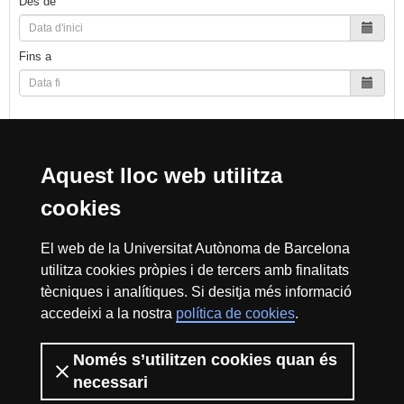
Des de
Fins a
Cerca
Aquest lloc web utilitza
cookies
Reconeixement internacional de l'excel·lència
El web de la Universitat Autònoma de Barcelona
HR
utilitza cookies pròpies i de tercers amb finalitats
tècniques i analítiques. Si desitja més informació
accedeixi a la nostra
política de cookies
.
Excell
Només s’utilitzen cookies quan és
Inici
Sobre el web
Accessibilitat web
Avís Legal
Política de
privacitat
Protecció de dades
necessari