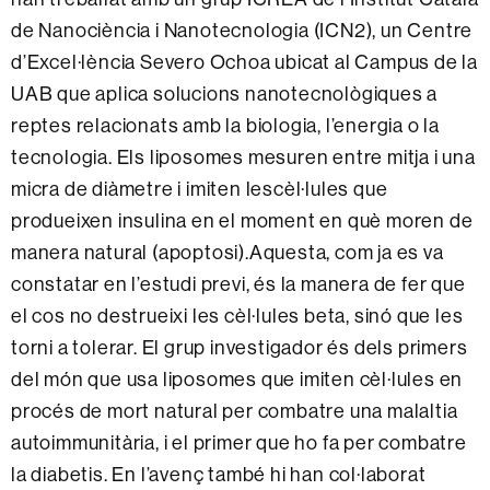
de Nanociència i Nanotecnologia (ICN2), un Centre
d’Excel·lència Severo Ochoa ubicat al Campus de la
UAB que aplica solucions nanotecnològiques a
reptes relacionats amb la biologia, l’energia o la
tecnologia. Els liposomes mesuren entre mitja i una
micra de diàmetre i imiten lescèl·lules que
produeixen insulina en el moment en què moren de
manera natural (apoptosi).Aquesta, com ja es va
constatar en l’estudi previ, és la manera de fer que
el cos no destrueixi les cèl·lules beta, sinó que les
torni a tolerar. El grup investigador és dels primers
del món que usa liposomes que imiten cèl·lules en
procés de mort natural per combatre una malaltia
autoimmunitària, i el primer que ho fa per combatre
la diabetis. En l’avenç també hi han col·laborat