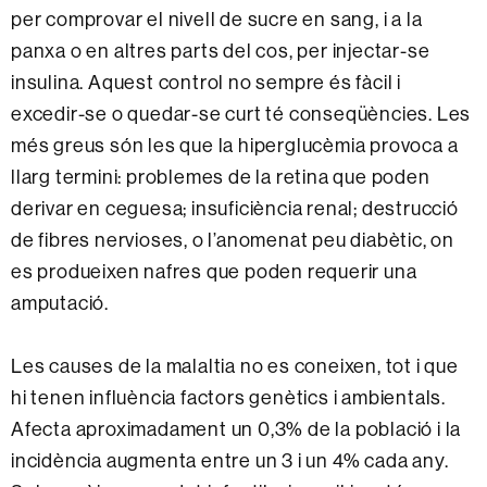
per comprovar el nivell de sucre en sang, i a la
panxa o en altres parts del cos, per injectar-se
insulina. Aquest control no sempre és fàcil i
excedir-se o quedar-se curt té conseqüències. Les
més greus són les que la hiperglucèmia provoca a
llarg termini: problemes de la retina que poden
derivar en ceguesa; insuficiència renal; destrucció
de fibres nervioses, o l’anomenat peu diabètic, on
es produeixen nafres que poden requerir una
amputació.
Les causes de la malaltia no es coneixen, tot i que
hi tenen influència factors genètics i ambientals.
Afecta aproximadament un 0,3% de la població i la
incidència augmenta entre un 3 i un 4% cada any.