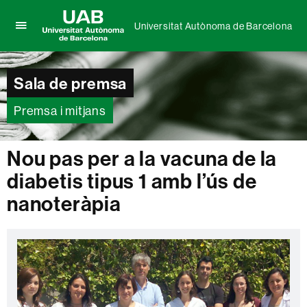
Universitat Autònoma de Barcelona
Prem
UAB
per
Universitat
desplegar
Autònoma
Sala de premsa
el
de
menú
Barcelona
de
Premsa i mitjans
Universitat
Autònoma
de
Nou pas per a la vacuna de la
Barcelona
diabetis tipus 1 amb l’ús de
nanoteràpia