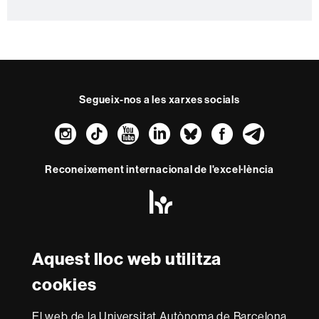
Segueix-nos a les xarxes socials
Instagram
TikTok
YouTube
LinkedIn
Bluesky
Faceboo
Teleg
Reconeixement internacional de l'excel·lència
HR
Excellence
in
Research
Amb el finançament de
-
Aquest lloc web utilitza
Euraxess
cookies
Sobre
El web de la Universitat Autònoma de Barcelona