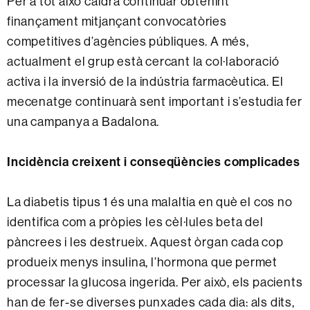
Per a tot això caldrà continuar obtenint
finançament mitjançant convocatòries
competitives d’agències públiques. A més,
actualment el grup està cercant la col·laboració
activa i la inversió de la indústria farmacèutica. El
mecenatge continuarà sent important i s’estudia fer
una campanya a Badalona.
Incidència creixent i conseqüències complicades
La diabetis tipus 1 és una malaltia en què el cos no
identifica com a pròpies les cèl·lules beta del
pàncrees i les destrueix. Aquest òrgan cada cop
produeix menys insulina, l’hormona que permet
processar la glucosa ingerida. Per això, els pacients
han de fer-se diverses punxades cada dia: als dits,