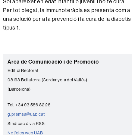
Sol aparèixer en edat infantil o juvenil i no té cura.
Per tot plegat, la immunoteràpia es presenta com a
una solució per a la prevenció i la cura de la diabetis
tipus 1.
C
Àrea de Comunicació i de Promoció
o
Edifici Rectorat
n
08193 Bellaterra (Cerdanyola del Vallès)
t
(Barcelona)
a
c
Tel. +34 93 586 82 28
t
g.premsa@uab.cat
e
Sindicació via RSS:
Notícies web UAB