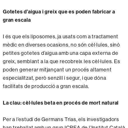
Gotetes d’aigua i greix que es poden fabricar a
gran escala
I és que els liposomes, ja usats com a tractament
mèdic en diverses ocasions, no són cèl·lules, sinó
petites gotetes d’aigua amb una capa externa de
greix, semblant a la que recobreix les cèl·lules. Es
poden generar mitjançant un procés altament
especialitzat, però senzill i segur, i que dóna
facilitats de producció a gran escala.
La clau: cèl·lules beta en procés de mort natural
Per a l’estudi de Germans Trias, els investigadors
han treballat amb un grup ICREA de l’Institut Català