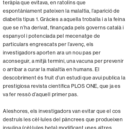
teràpia que evitava, en ratolins que
espontàniament pateixen la malaltia, l’aparició de
diabetis tipus 1. Gràcies a aquella troballa i a la feina
que se n’ha derivat, finançada pels governs català i
espanyol i potenciada pel mecenatge de
particulars engrescats per l’avenç, els
investigadors aporten ara un nou pas per
aconseguir, a mitjà termini, una vacuna per prevenir
o arribar a curar la malaltia en humans. El
descobriment és fruit d’un estudi que avui publica la
prestigiosa revista científica PLOS ONE, que ja es
va fer ressò d’aquell primer pas.
Aleshores, els investigadors van evitar que el cos
destruís les cèl·lules del pàncrees que produeixen
insulina (cèl·lules beta) modificant unes altres