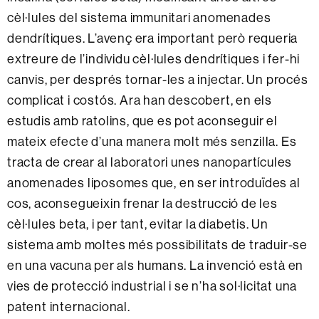
cèl·lules del sistema immunitari anomenades
dendrítiques. L’avenç era important però requeria
extreure de l’individu cèl·lules dendrítiques i fer-hi
canvis, per després tornar-les a injectar. Un procés
complicat i costós. Ara han descobert, en els
estudis amb ratolins, que es pot aconseguir el
mateix efecte d’una manera molt més senzilla. Es
tracta de crear al laboratori unes nanopartícules
anomenades liposomes que, en ser introduïdes al
cos, aconsegueixin frenar la destrucció de les
cèl·lules beta, i per tant, evitar la diabetis. Un
sistema amb moltes més possibilitats de traduir-se
en una vacuna per als humans. La invenció està en
vies de protecció industrial i se n’ha sol·licitat una
patent internacional.