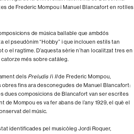
ites de Frederic Mompou i Manuel Blancafort en rotlles
composicions de música ballable que ambdós
 el pseudònim “Hobby” i que inclouen estils tan
t o el ragtime. D’aquesta sèrie n’han localitzat tres en
ar catorze més sobre catàleg.
trament dels
Preludis I
i
II
de Frederic Mompou,
es obres fins ara desconegudes de Manuel Blancafort:
es dues composicions de Blancafort van ser escrites
t de Mompou es va fer abans de l’any 1929, el què el
onservat del músic.
at identificades pel musicòleg Jordi Roquer,