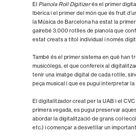
El
Pianola Roll Digitizer
és el primer digit
Ibèrica i el primer del món que és fruit d’
la Música de Barcelona ha estat la primera 
gairebé 3.000 rotlles de pianola que conf
estat creats a títol individual i només dig
També és el primer sistema en què han t
musicòlegs, el que confereix al digitalit
tenir una imatge digital de cada rotlle, 
peça musical i que es pugui interpretar l
El digitalitzador creat per la UAB i el C
primera vegada, es pugui preservar aques
abordar la digitalització de grans col·lec
etc.) i començar a desvetllar un importan