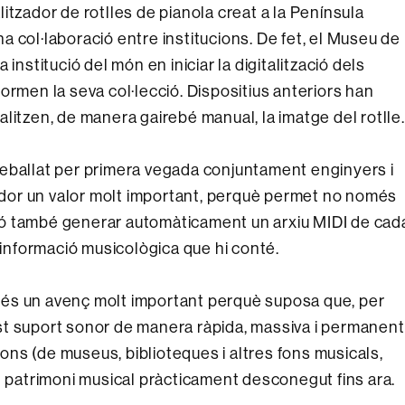
alitzador de rotlles de pianola creat a la Península
una col·laboració entre institucions. De fet, el Museu de
institució del món en iniciar la digitalització dels
ormen la seva col·lecció. Dispositius anteriors han
italitzen, de manera gairebé manual, la imatge del rotlle.
reballat per primera vegada conjuntament enginyers i
zador un valor molt important, perquè permet no només
sinó també generar automàticament un arxiu MIDI de cad
a informació musicològica que hi conté.
VC és un avenç molt important perquè suposa que, per
t suport sonor de manera ràpida, massiva i permanent
cions (de museus, biblioteques i altres fons musicals,
t patrimoni musical pràcticament desconegut fins ara.