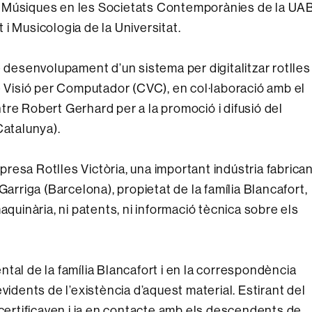
s Músiques en les Societats Contemporànies de la UA
i Musicologia de la Universitat.
e desenvolupament d’un sistema per digitalitzar rotlles
e Visió per Computador (CVC), en col·laboració amb el
re Robert Gerhard per a la promoció i difusió del
Catalunya).
mpresa Rotlles Victòria, una important indústria fabrica
Garriga (Barcelona), propietat de la família Blancafort,
aquinària, ni patents, ni informació tècnica sobre els
tal de la família Blancafort i en la correspondència
vidents de l’existència d’aquest material. Estirant del
 certificaven i ja en contacte amb els descendents de