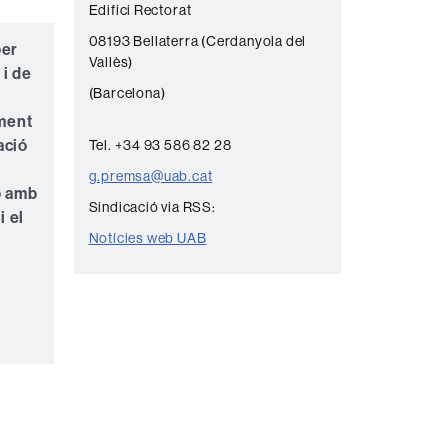
Edifici Rectorat
n
08193 Bellaterra (Cerdanyola del
t
per
Vallès)
 i de
a
(Barcelona)
c
ment
t
ació
Tel. +34 93 586 82 28
e
g.premsa@uab.cat
ó amb
Sindicació via RSS:
i el
Notícies web UAB