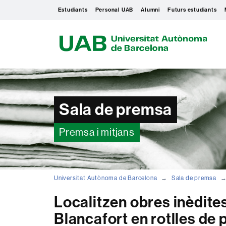
Estudiants
Personal UAB
Alumni
Futurs estudiants
U
A
B
Sala de premsa
Premsa i mitjans
Universitat Autònoma de Barcelona
Sala de premsa
Localitzen obres inèdit
Blancafort en rotlles de 