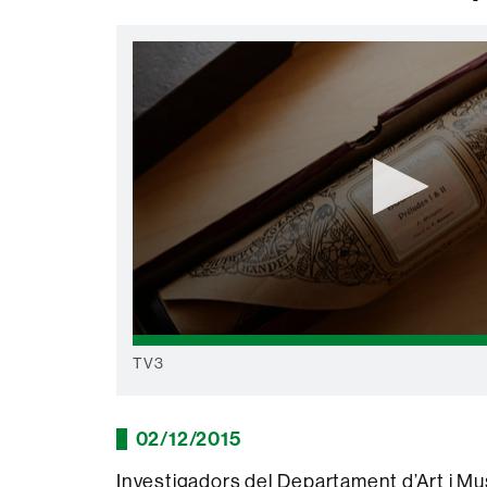
0
seconds
TV3
of
0
seconds
Volume
90%
02/12/2015
Investigadors del Departament d’Art i Mu