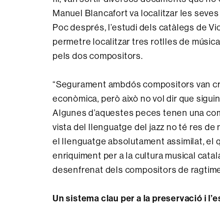
Manuel Blancafort va localitzar les seve
Poc després, l’estudi dels catàlegs de Vic
permetre localitzar tres rotlles de músi
pels dos compositors.
“Segurament ambdós compositors van cre
econòmica, però això no vol dir que sigu
Algunes d’aquestes peces tenen una comp
vista del llenguatge del jazz no té res d
el llenguatge absolutament assimilat, el 
enriquiment per a la cultura musical cat
desenfrenat dels compositors de ragtime”,
Un sistema clau per a la preservació i l’e