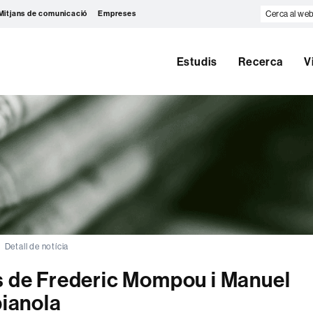
Cerca
Mitjans de comunicació
Empreses
al
web
Estudis
Recerca
V
Detall de notícia
es de Frederic Mompou i Manuel
pianola