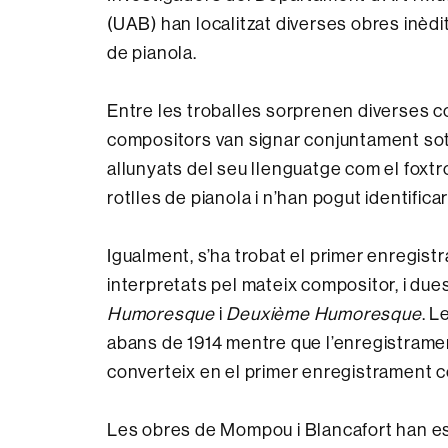
(UAB) han localitzat diverses obres inèd
de pianola.
Entre les troballes sorprenen diverses 
compositors van signar conjuntament sota
allunyats del seu llenguatge com el foxtro
rotlles de pianola i n’han pogut identific
Igualment, s’ha trobat el primer enregis
interpretats pel mateix compositor, i du
Humoresque
i
Deuxième Humoresque
. L
abans de 1914 mentre que l’enregistramen
converteix en el primer enregistrament c
Les obres de Mompou i Blancafort han est