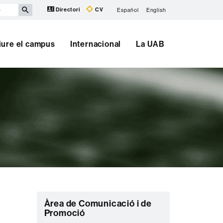
Directori
CV
Español
English
iure el campus
Internacional
La UAB
C
Àrea de Comunicació i de
Promoció
o