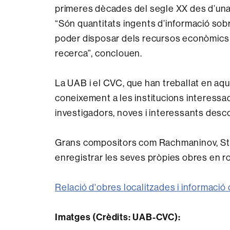
primeres dècades del segle XX des d’una 
“Són quantitats ingents d’informació so
poder disposar dels recursos econòmics 
recerca”, conclouen.
La UAB i el CVC, que han treballat en aqu
coneixement a les institucions interessad
investigadors, noves i interessants desc
Grans compositors com Rachmaninov, Stra
enregistrar les seves pròpies obres en ro
Relació d'obres localitzades i informaci
Imatges (Crèdits: UAB-CVC):