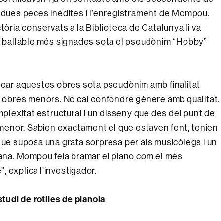
s dues peces inèdites i l’enregistrament de Mompou.
tòria conservats a la Biblioteca de Catalunya li va
ca ballable més signades sota el pseudònim “Hobby”
ar aquestes obres sota pseudònim amb finalitat
in obres menors. No cal confondre gènere amb qualitat.
lexitat estructural i un disseny que des del punt de
e menor. Sabien exactament el que estaven fent, tenien
que suposa una grata sorpresa per als musicòlegs i un
alana. Mompou feia bramar el piano com el més
 explica l’investigador.
studi de rotlles de pianola