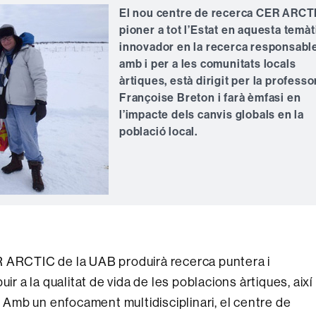
El nou centre de recerca CER ARCT
pioner a tot l’Estat en aquesta temàt
innovador en la recerca responsabl
amb i per a les comunitats locals
àrtiques, està dirigit per la professo
Françoise Breton i farà èmfasi en
l’impacte dels canvis globals en la
població local.
R ARCTIC de la UAB produirà recerca puntera i
ir a la qualitat de vida de les poblacions àrtiques, així
. Amb un enfocament multidisciplinari, el centre de