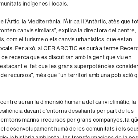
munitats indígenes i locals.
’Àrtic, la Mediterrània, l’Àfrica i l’Antàrtic, atès que t
nten canvis similars”, explica la directora del centre,
, com el turisme o els canvis urbanístics, que estan
ocals. Per això, al CER ARCTIC es durà a terme Recer
 de recerca que es discutiran amb la gent que viu en
destacant el fet que les grans superpotències conside
de recursos”, més que “un territori amb una població q
centre seran la dimensió humana del canvi climàtic; la
esiliència davant d’entorns desafiants per part de les
 territoris marins i recursos per grans companyes, la qü
al, el desenvolupament humà de les comunitats i els seu
ic; la història ambiental, las transformacions de la pes