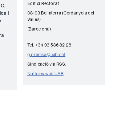
Edifici Rectorat
n
IC,
ica i
08193 Bellaterra (Cerdanyola del
t
Vallès)
e
a
(Barcelona)
c
ra
t
Tel. +34 93 586 82 28
e
g.premsa@uab.cat
Sindicació via RSS:
Notícies web UAB