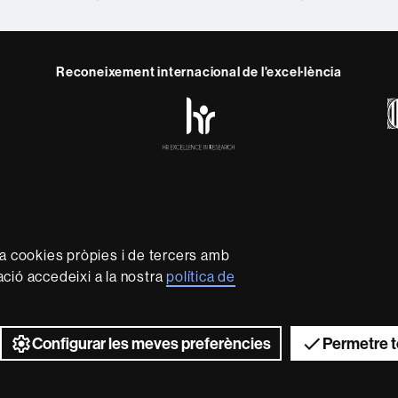
Reconeixement internacional de l'excel·lència
HR
y
ebook
Telegram
Excellence
in
Research
-
Euraxess
rotecció de dades
Sobre el web
Accessibilitat web
Mapa 
capdavantera que imparteix una docència de qualitat i excel·l
za cookies pròpies i de tercers amb
xible, ajustada a les necessitats de la societat i adaptada al
mació accedeixi a la nostra
política de
 és reconeguda internacionalment per la qualitat i el caràc
recerca.
2026 Universitat Autònoma de Barcelona
Configurar les meves preferències
Permetre t