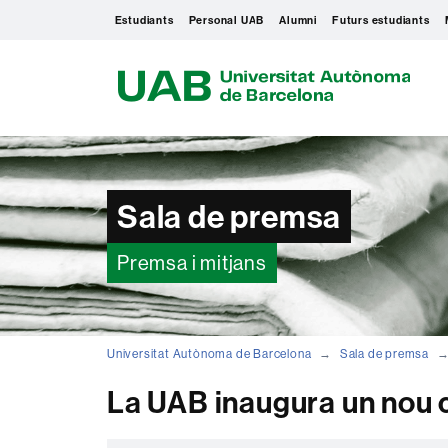
Estudiants
Personal UAB
Alumni
Futurs estudiants
U
A
B
Sala de premsa
Premsa i mitjans
Universitat Autònoma de Barcelona
Sala de premsa
La UAB inaugura un nou c