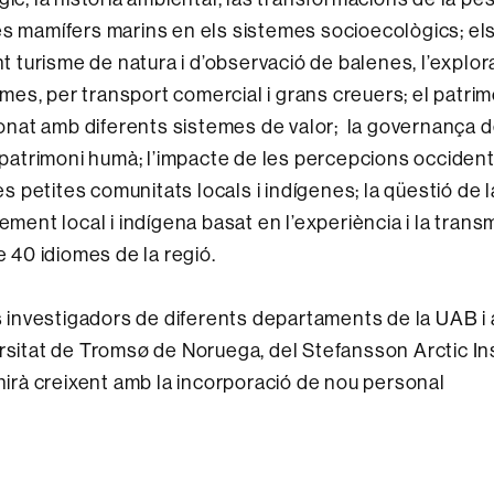
ltres mamífers marins en els sistemes socioecològics; el
nt turisme de natura i d’observació de balenes, l’explor
times, per transport comercial i grans creuers; el patrim
cionat amb diferents sistemes de valor; la governança 
u patrimoni humà; l’impacte de les percepcions occiden
es petites comunitats locals i indígenes; la qüestió de l
ement local i indígena basat en l’experiència i la trans
e 40 idiomes de la regió.
is investigadors de diferents departaments de la UAB i
rsitat de Tromsø de Noruega, del Stefansson Arctic In
 i anirà creixent amb la incorporació de nou personal