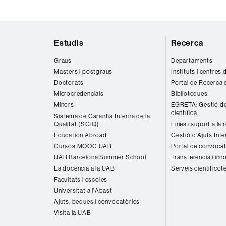
Mapa
Estudis
Recerca
web
Graus
Departaments
Màsters i postgraus
Instituts i centres
Doctorats
Portal de Recerca 
Microcredencials
Biblioteques
Mínors
EGRETA: Gestió de
científica
Sistema de Garantia Interna de la
Qualitat (SGIQ)
Eines i suport a la 
Education Abroad
Gestió d'Ajuts Inte
Cursos MOOC UAB
Portal de convocat
UAB Barcelona Summer School
Transferència i inn
La docència a la UAB
Serveis cientificot
Facultats i escoles
Universitat a l'Abast
Ajuts, beques i convocatòries
Visita la UAB