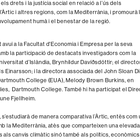
 drets i la justícia social en relació a l’ús dels
Àrtic i altres regions, com la Mediterrània, i promourà 
envolupament humà i el benestar de la regió.
t avui a la Facultat d'Economia i Empresa per la seva
amb la participació de destacats investigadors com la
ersitat d’Islàndia, Brynhildur Davíðsdóttir; el directo
els Einarsson; i la directora associada del John Sloan D
Dartmouth College (EUA), Melody Brown Burkins, en
dies, Dartmouth College. També hi ha participat el Dire
une Fjellheim.
s’estudiarà de manera comparativa l’Àrtic, entès com 
amb la Mediterrània, atès que comparteixen una elevada
s als canvis climàtic sinó també als polítics, econòmics 