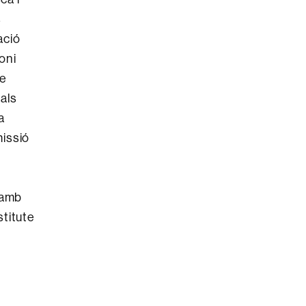
s
ació
oni
de
tals
a
missió
 amb
stitute