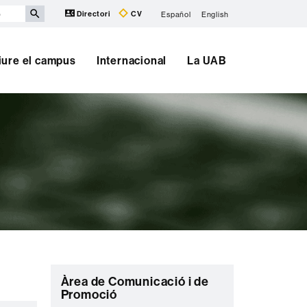
Directori
CV
Español
English
iure el campus
Internacional
La UAB
C
Àrea de Comunicació i de
Promoció
o