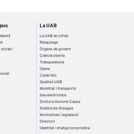
mpus
La UAB
diantil
La UAB en xifres
ni
Rànquings
 social i
Òrgans de govern
Ciència oberta
Transparència
Opina
social
Canal ètic
Qualitat UAB
Mobilitat i transports
Seu electrònica
Doctors Honoris Causa
Síndica de Greuges
Normatives i legislació
Directori
Identitat i imatge corporativa