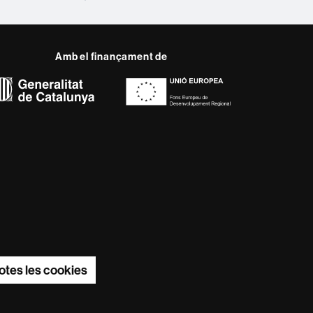
Amb el finançament de
del web UAB
ència, diversificada,
s nous models de l'Europa
ter innovador de la seva
otes les cookies