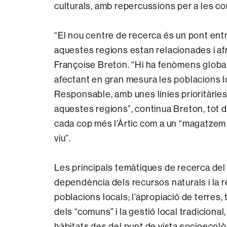
culturals, amb repercussions per a les co
“El nou centre de recerca és un pont entre l
aquestes regions estan relacionades i afro
Françoise Breton. “Hi ha fenòmens globals
afectant en gran mesura les poblacions l
Responsable, amb unes línies prioritàries
aquestes regions”, continua Breton, tot 
cada cop més l’Àrtic com a un “magatzem 
viu”.
Les principals temàtiques de recerca del 
dependència dels recursos naturals i la r
poblacions locals; l’apropiació de terres,
dels “comuns” i la gestió local tradicion
hàbitats des del punt de vista socioecològ