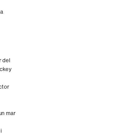
la
r del
ickey
ctor
un mar
i