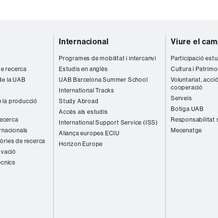
Internacional
Viure el ca
Programes de mobilitat i intercanvi
Participació estu
 de recerca
Estudis en anglès
Cultura i Patrimo
de la UAB
UAB Barcelona Summer School
Voluntariat, acció
cooperació
International Tracks
Serveis
 la producció
Study Abroad
Botiga UAB
Accés als estudis
recerca
Responsabilitat 
International Support Service (ISS)
rnacionals
Mecenatge
Aliança europea ECIU
òries de recerca
Horizon Europe
ovació
ècnics