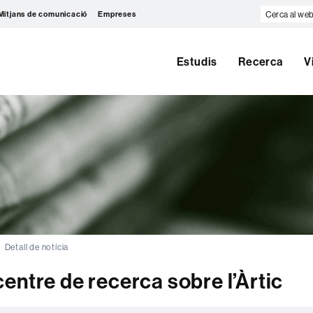
Cerca
Mitjans de comunicació
Empreses
al
web
Estudis
Recerca
V
Detall de notícia
entre de recerca sobre l’Àrtic