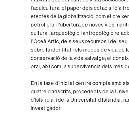
l’aqüicultura; el paper dels cetacis i d’a
efectes de la globalització, com el creixe
petroliera i l’obertura de noves vies marí
cultural, arqueològic i antropològic rela
l’Oceà Àrtic, dels seus recursos i del se
sobre la identitat i els modes de vida de l
conservació de la vida salvatge; el coneix
oral, així com la supervivència dels més d
En la fase d’inici el centre compta amb s
quatre d’adscrits, procedents de la Unive
d’Islàndia, i de la Universitat d’Islàndia,
investigador.