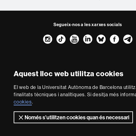
Segueix-nos a les xarxes socials
Instagram
TikTok
YouTube
LinkedIn
Bluesk
Fac
Sobre
aquest
web
Avís legal
P
Aquest lloc web utilitza cookies
Som una universitat 
El web de la Universitat Autònoma de Barcelona utilit
multidisciplinària i fle
finalitats tècniques i analítiques. Si desitja més infor
del coneixement. La UAB
cookies
.
Només s’utilitzen cookies quan és necessari